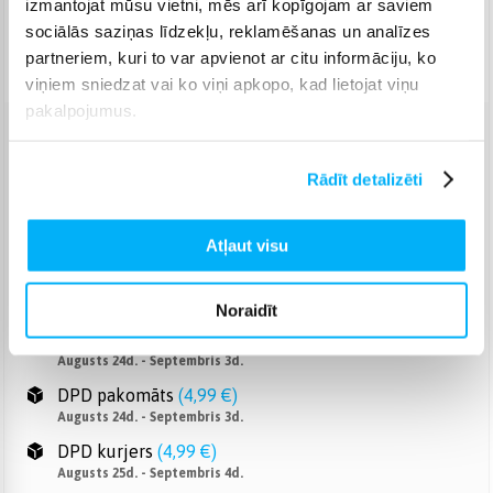
izmantojat mūsu vietni, mēs arī kopīgojam ar saviem
Piegāde: 12-20 d.d.
sociālās saziņas līdzekļu, reklamēšanas un analīzes
partneriem, kuri to var apvienot ar citu informāciju, ko
Norēķinieties bez papildmaksas 6 mēn.
viņiem sniedzat vai ko viņi apkopo, kad lietojat viņu
pakalpojumus.
Venipak pakomāts
(
2,99 €
)
Augusts 24d. - Septembris 3d.
Rādīt detalizēti
Venipak Kurjers
(
3,99 €
)
Apmaksā pilnu summu skaidrā naudā piegādes brīdī.
Atļaut visu
Augusts 25d. - Septembris 4d.
Omniva pakomāts
(
3,99 €
)
Augusts 24d. - Septembris 3d.
Noraidīt
Smartposti pakomāts
(
2,99 €
)
Augusts 24d. - Septembris 3d.
DPD pakomāts
(
4,99 €
)
Augusts 24d. - Septembris 3d.
DPD kurjers
(
4,99 €
)
Augusts 25d. - Septembris 4d.