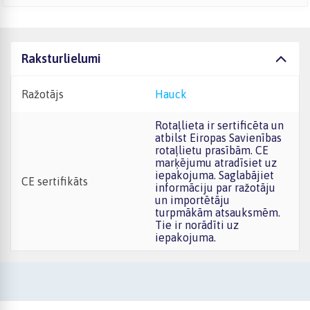
Raksturlielumi
Ražotājs
Hauck
Rotaļlieta ir sertificēta un
atbilst Eiropas Savienības
rotaļlietu prasībām. CE
marķējumu atradīsiet uz
iepakojuma. Saglabājiet
CE sertifikāts
informāciju par ražotāju
un importētāju
turpmākām atsauksmēm.
Tie ir norādīti uz
iepakojuma.