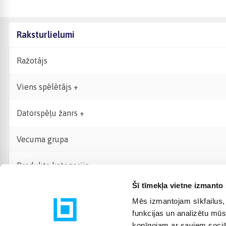
Raksturlielumi
Ražotājs
Viens spēlētājs +
Datorspēļu žanrs +
Vecuma grupa
Produkta kategorija
Šī tīmekļa vietne izmanto 
Mēs izmantojam sīkfailus, 
funkcijas un analizētu mūs
kopīgojam ar saviem sociāl