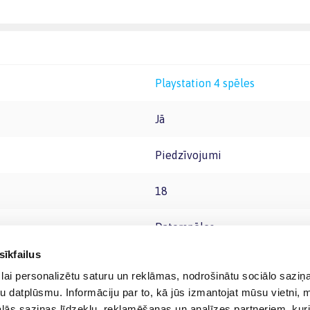
Playstation 4 spēles
Jā
Piedzīvojumi
18
Datorspēles
sīkfailus
lai personalizētu saturu un reklāmas, nodrošinātu sociālo saziņa
u datplūsmu. Informāciju par to, kā jūs izmantojat mūsu vietni, 
ās saziņas līdzekļu, reklamēšanas un analīzes partneriem, kuri