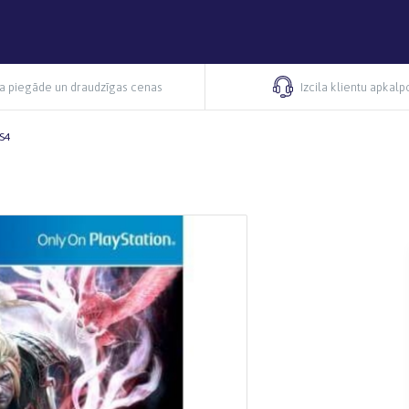
ra piegāde un draudzīgas cenas
Izcila klientu apkal
S4