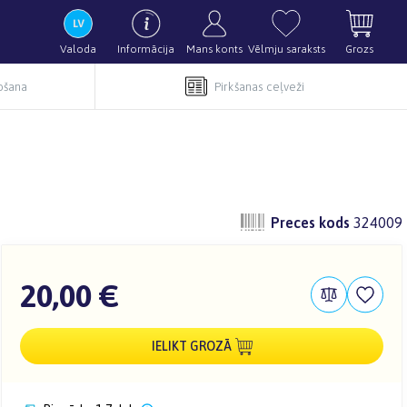
Valoda
Informācija
Mans konts
Vēlmju saraksts
Grozs
pošana
Pirkšanas ceļveži
Preces kods
324009
20,00 €
IELIKT GROZĀ