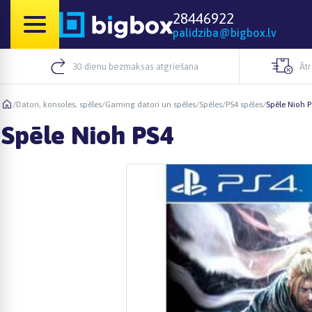
28446922
palidziba@bigbox.lv
30 dienu bezmaksas atgriešana
Āt
/
Datori, konsoles, spēles
/
Gaming datori un spēles
/
Spēles
/
PS4 spēles
/
Spēle Nioh P
Spēle Nioh PS4