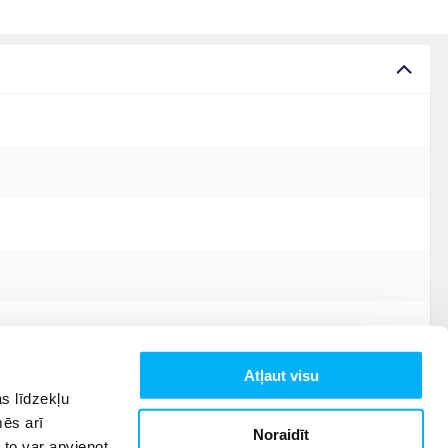
Atļaut visu
s līdzekļu
mēs arī
Noraidīt
 to var apvienot