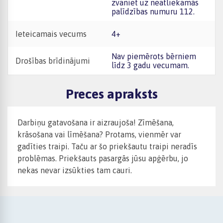
zvaniet uz neatliekamās
palīdzības numuru 112.
Ieteicamais vecums
4+
Nav piemērots bērniem
Drošības brīdinājumi
līdz 3 gadu vecumam.
Preces apraksts
Darbiņu gatavošana ir aizraujoša! Zīmēšana,
krāsošana vai līmēšana? Protams, vienmēr var
gadīties traipi. Taču ar šo priekšautu traipi neradīs
problēmas. Priekšauts pasargās jūsu apģērbu, jo
nekas nevar izsūkties tam cauri.