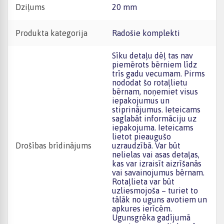
Dziļums
20 mm
Produkta kategorija
Radošie komplekti
Sīku detaļu dēļ tas nav
piemērots bērniem līdz
trīs gadu vecumam. Pirms
nododat šo rotaļlietu
bērnam, noņemiet visus
iepakojumus un
stiprinājumus. Ieteicams
saglabāt informāciju uz
iepakojuma. Ieteicams
lietot pieaugušo
Drošības brīdinājums
uzraudzībā. Var būt
nelielas vai asas detaļas,
kas var izraisīt aizrīšanās
vai savainojumus bērnam.
Rotaļlieta var būt
uzliesmojoša – turiet to
tālāk no uguns avotiem un
apkures ierīcēm.
Ugunsgrēka gadījumā