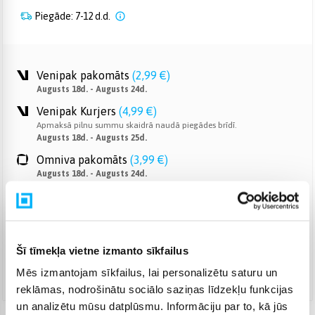
Piegāde: 7-12 d.d.
Venipak pakomāts
(
2,99 €
)
Augusts 18d. - Augusts 24d.
Venipak Kurjers
(
4,99 €
)
Apmaksā pilnu summu skaidrā naudā piegādes brīdī.
Augusts 18d. - Augusts 25d.
Omniva pakomāts
(
3,99 €
)
Augusts 18d. - Augusts 24d.
Smartposti pakomāts
(
2,99 €
)
Augusts 18d. - Augusts 24d.
DPD pakomāts
(
4,99 €
)
Augusts 18d. - Augusts 24d.
Šī tīmekļa vietne izmanto sīkfailus
DPD kurjers
(
5,99 €
)
Mēs izmantojam sīkfailus, lai personalizētu saturu un
Augusts 18d. - Augusts 25d.
reklāmas, nodrošinātu sociālo saziņas līdzekļu funkcijas
un analizētu mūsu datplūsmu. Informāciju par to, kā jūs