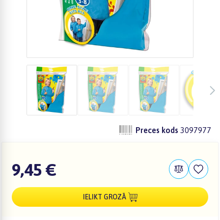
Preces kods
3097977
9,45 €
IELIKT GROZĀ