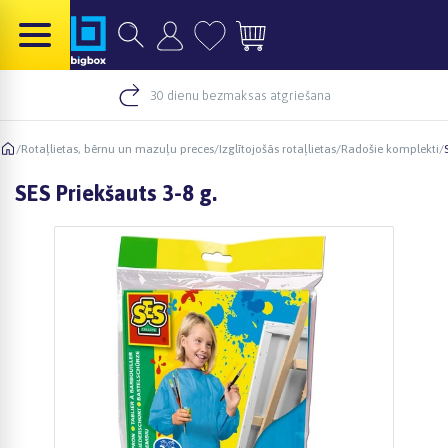
30 dienu bezmaksas atgriešana
/
Rotaļlietas, bērnu un mazuļu preces
/
Izglītojošās rotaļlietas
/
Radošie komplekti
/
SES Priekšauts 3-8 g.