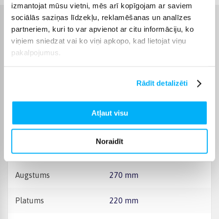
izmantojat mūsu vietni, mēs arī kopīgojam ar saviem
sociālās saziņas līdzekļu, reklamēšanas un analīzes
Raksturlielumi
partneriem, kuri to var apvienot ar citu informāciju, ko
viņiem sniedzat vai ko viņi apkopo, kad lietojat viņu
Ražotājs
SES
pakalpojumus.
Produkts ir sertificēts un
atbilst Eiropas Savienības
Rādīt detalizēti
prasībām attiecībā uz
rotaļlietām. Jūs atradīsiet
CE marķējumu uz
Atļaut visu
CE sertifikāts
iepakojuma. Saglabājiet
informāciju par ražotāju
un importētāju turpmākai
Noraidīt
uzziņai. Tie ir norādīti uz
iepakojuma.
Augstums
270 mm
Platums
220 mm