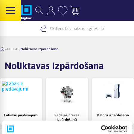
30 dienu bezmaksas atgriešana
/
AKCIJAS
/
Noliktavas izpārdošana
Noliktavas izpārdošana
Labākie piedāvājumi
Pēdējās preces
Datoru izpārdošana
izpārdošanā