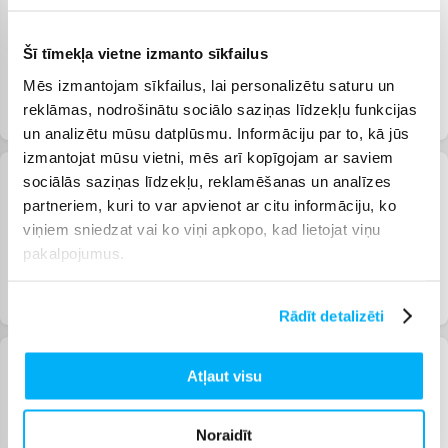
Šī tīmekļa vietne izmanto sīkfailus
Mēs izmantojam sīkfailus, lai personalizētu saturu un
Telefonu izpārdošana
TV izpārdošana
Sadzīves tehnikas
reklāmas, nodrošinātu sociālo saziņas līdzekļu funkcijas
izpārdošana
un analizētu mūsu datplūsmu. Informāciju par to, kā jūs
izmantojat mūsu vietni, mēs arī kopīgojam ar saviem
sociālās saziņas līdzekļu, reklamēšanas un analīzes
partneriem, kuri to var apvienot ar citu informāciju, ko
viņiem sniedzat vai ko viņi apkopo, kad lietojat viņu
pakalpojumus.
Izpārdošana mazai
Izpārdošana
Atpūtas preču
sadzīves tehnikai
skaistumkopšanas un
izpārdošana
higiēnas precēm
Rādīt detalizēti
Atļaut visu
Noraidīt