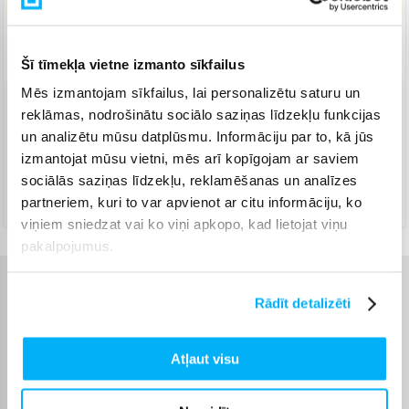
Piegāde: 5-7 d.d.
Šī tīmekļa vietne izmanto sīkfailus
Mēs izmantojam sīkfailus, lai personalizētu saturu un
reklāmas, nodrošinātu sociālo saziņas līdzekļu funkcijas
Venipak Kurjers
(
4,99 €
)
un analizētu mūsu datplūsmu. Informāciju par to, kā jūs
Apmaksā pilnu summu skaidrā naudā piegādes brīdī.
Augusts 13d. - Augusts 17d.
izmantojat mūsu vietni, mēs arī kopīgojam ar saviem
sociālās saziņas līdzekļu, reklamēšanas un analīzes
DPD kurjers
(
5,99 €
)
partneriem, kuri to var apvienot ar citu informāciju, ko
Augusts 13d. - Augusts 17d.
viņiem sniedzat vai ko viņi apkopo, kad lietojat viņu
pakalpojumus.
Raksturlielumi
Rādīt detalizēti
Ražotājs
Little Dutch
Atļaut visu
Produkts ir sertificēts un
atbilst Eiropas Savienības