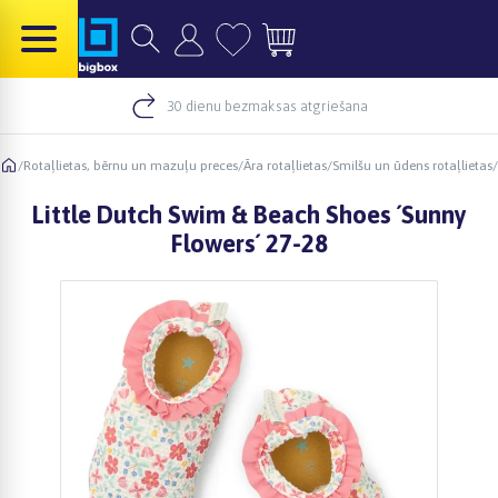
30 dienu bezmaksas atgriešana
/
Rotaļlietas, bērnu un mazuļu preces
/
Āra rotaļlietas
/
Smilšu un ūdens rotaļlietas
/
Little Dutch Swim & Beach Shoes ´Sunny
Flowers´ 27-28