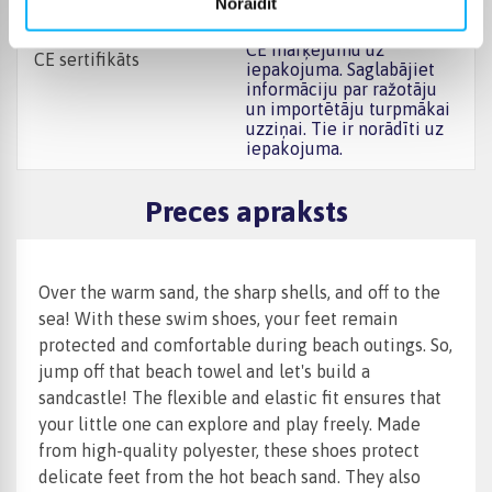
Noraidīt
prasībām attiecībā uz
rotaļlietām. Jūs atradīsiet
CE marķējumu uz
CE sertifikāts
iepakojuma. Saglabājiet
informāciju par ražotāju
un importētāju turpmākai
uzziņai. Tie ir norādīti uz
iepakojuma.
Preces apraksts
Over the warm sand, the sharp shells, and off to the
sea! With these swim shoes, your feet remain
protected and comfortable during beach outings. So,
jump off that beach towel and let's build a
sandcastle! The flexible and elastic fit ensures that
your little one can explore and play freely. Made
from high-quality polyester, these shoes protect
delicate feet from the hot beach sand. They also