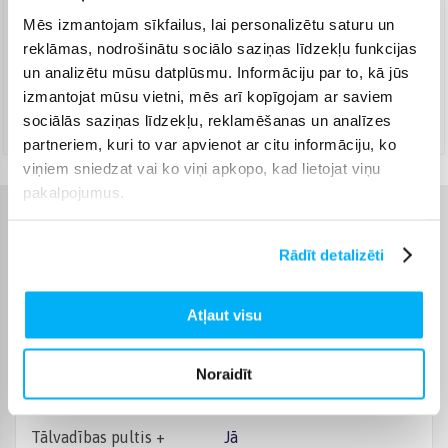
Mēs izmantojam sīkfailus, lai personalizētu saturu un
Venipak Kurjers
(
8,99 €
)
reklāmas, nodrošinātu sociālo saziņas līdzekļu funkcijas
Apmaksā pilnu summu skaidrā naudā piegādes brīdī.
un analizētu mūsu datplūsmu. Informāciju par to, kā jūs
Augusts 10d. - Augusts 11d.
izmantojat mūsu vietni, mēs arī kopīgojam ar saviem
DPD kurjers
(
9,99 €
)
sociālās saziņas līdzekļu, reklamēšanas un analīzes
Augusts 10d. - Augusts 11d.
partneriem, kuri to var apvienot ar citu informāciju, ko
viņiem sniedzat vai ko viņi apkopo, kad lietojat viņu
pakalpojumus.
Raksturlielumi
Rādīt detalizēti
Ražotājs
Samsung
Atļaut visu
Audio sistēma
Dolby Atmos
Noraidīt
Bluetooth savienojums
Jā
Tālvadības pultis +
Jā