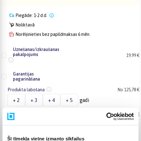
Piegāde: 1-2 d.d.
Noliktavā
Norēķinieties bez papildmaksas 6 mēn.
Uznešanas/izkraušanas
pakalpojums
19,99 €
Garantijas
pagarināšana
Produkta labošana
No 125,78 €
+ 2
+ 3
+ 4
+ 5
gadi
Produkta maiņa
No 169,70 €
+ 2
+ 3
gadi
Šī tīmekļa vietne izmanto sīkfailus