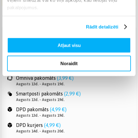
pakalpojumus.
Piegāde: 5-9 d.d.
Rādīt detalizēti
Venipak pakomāts
(
2,99 €
)
Atļaut visu
Augusts 13d. - Augusts 19d.
Venipak Kurjers
(
3,99 €
)
Apmaksā pilnu summu skaidrā naudā piegādes brīdī.
Noraidīt
Augusts 14d. - Augusts 20d.
Omniva pakomāts
(
3,99 €
)
Augusts 13d. - Augusts 19d.
Smartposti pakomāts
(
2,99 €
)
Augusts 13d. - Augusts 19d.
DPD pakomāts
(
4,99 €
)
Augusts 13d. - Augusts 19d.
DPD kurjers
(
4,99 €
)
Augusts 14d. - Augusts 20d.