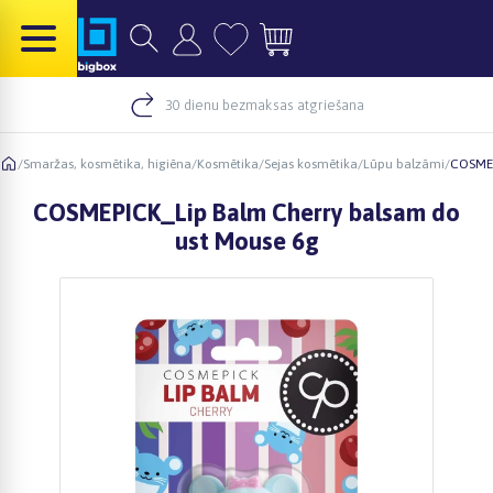
30 dienu bezmaksas atgriešana
/
Smaržas, kosmētika, higiēna
/
Kosmētika
/
Sejas kosmētika
/
Lūpu balzāmi
/
COSMEP
COSMEPICK_Lip Balm Cherry balsam do
ust Mouse 6g