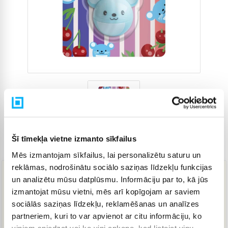
Šī tīmekļa vietne izmanto sīkfailus
Preces kods
4905735
Mēs izmantojam sīkfailus, lai personalizētu saturu un
reklāmas, nodrošinātu sociālo saziņas līdzekļu funkcijas
un analizētu mūsu datplūsmu. Informāciju par to, kā jūs
4,58 €
izmantojat mūsu vietni, mēs arī kopīgojam ar saviem
sociālās saziņas līdzekļu, reklamēšanas un analīzes
partneriem, kuri to var apvienot ar citu informāciju, ko
IELIKT GROZĀ
viņiem sniedzat vai ko viņi apkopo, kad lietojat viņu