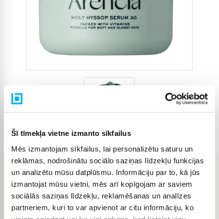
Šī tīmekļa vietne izmanto sīkfailus
Preces kods
4905710
Mēs izmantojam sīkfailus, lai personalizētu saturu un
reklāmas, nodrošinātu sociālo saziņas līdzekļu funkcijas
un analizētu mūsu datplūsmu. Informāciju par to, kā jūs
13,80 €
izmantojat mūsu vietni, mēs arī kopīgojam ar saviem
sociālās saziņas līdzekļu, reklamēšanas un analīzes
partneriem, kuri to var apvienot ar citu informāciju, ko
IELIKT GROZĀ
viņiem sniedzat vai ko viņi apkopo, kad lietojat viņu