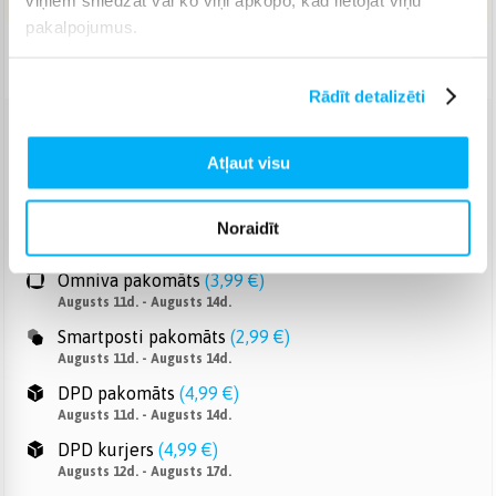
pakalpojumus.
Piegāde: 4-7 d.d.
Rādīt detalizēti
Venipak pakomāts
(
2,99 €
)
Atļaut visu
Augusts 11d. - Augusts 14d.
Venipak Kurjers
(
3,99 €
)
Apmaksā pilnu summu skaidrā naudā piegādes brīdī.
Noraidīt
Augusts 12d. - Augusts 17d.
Omniva pakomāts
(
3,99 €
)
Augusts 11d. - Augusts 14d.
Smartposti pakomāts
(
2,99 €
)
Augusts 11d. - Augusts 14d.
DPD pakomāts
(
4,99 €
)
Augusts 11d. - Augusts 14d.
DPD kurjers
(
4,99 €
)
Augusts 12d. - Augusts 17d.