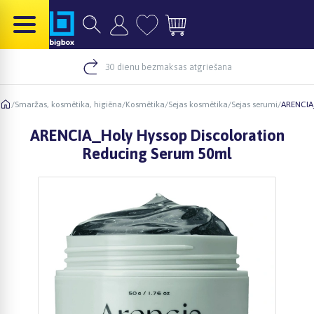
30 dienu bezmaksas atgriešana
/
Smaržas, kosmētika, higiēna
/
Kosmētika
/
Sejas kosmētika
/
Sejas serumi
/
ARENCIA_
ARENCIA_Holy Hyssop Discoloration
Reducing Serum 50ml