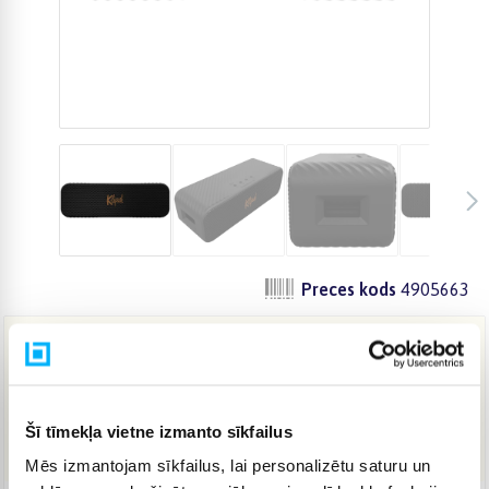
Preces kods
4905663
272,00 €
Šī tīmekļa vietne izmanto sīkfailus
IELIKT GROZĀ
Mēs izmantojam sīkfailus, lai personalizētu saturu un