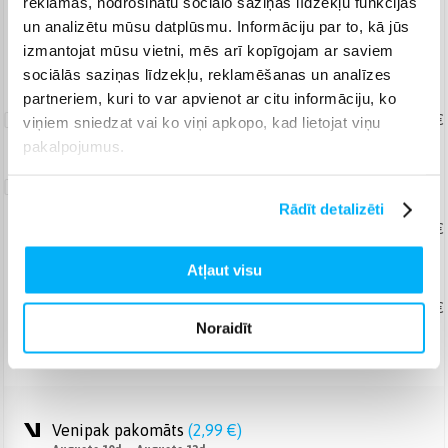
reklāmas, nodrošinātu sociālo saziņas līdzekļu funkcijas
Piegāde: 2-4 d.d.
un analizētu mūsu datplūsmu. Informāciju par to, kā jūs
izmantojat mūsu vietni, mēs arī kopīgojam ar saviem
Norēķinieties bez papildmaksas 6 mēn.
sociālās saziņas līdzekļu, reklamēšanas un analīzes
partneriem, kuri to var apvienot ar citu informāciju, ko
Uznešanas/izkraušanas
pakalpojums
19,99 €
viņiem sniedzat vai ko viņi apkopo, kad lietojat viņu
pakalpojumus.
Garantijas
pagarināšana
Rādīt detalizēti
Produkta labošana
No 64,84 €
+ 2
+ 3
+ 4
+ 5
gadi
Atļaut visu
Produkta maiņa
No 86,60 €
Noraidīt
+ 2
+ 3
gadi
Venipak pakomāts
(
2,99 €
)