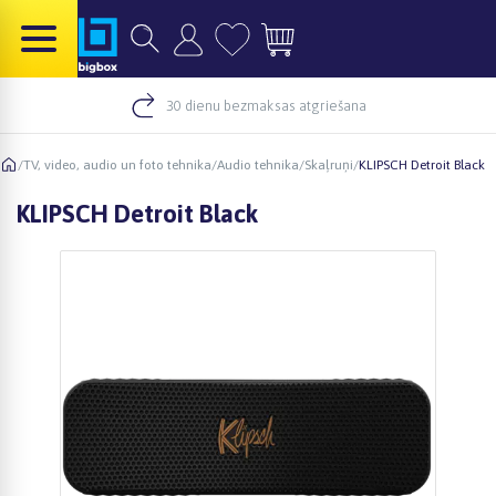
30 dienu bezmaksas atgriešana
/
TV, video, audio un foto tehnika
/
Audio tehnika
/
Skaļruņi
/
KLIPSCH Detroit Black
KLIPSCH Detroit Black