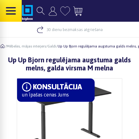
30 dienu bezmaksas atgriešana
/
Mēbeles, mājas interjers
/
Galdi
/
Up Up Bjorn regulējama augstuma galds melns, 
Up Up Bjorn regulējama augstuma galds
melns, galda virsma M melna
KONSULTĀCIJA
un īpašas cenas Jums