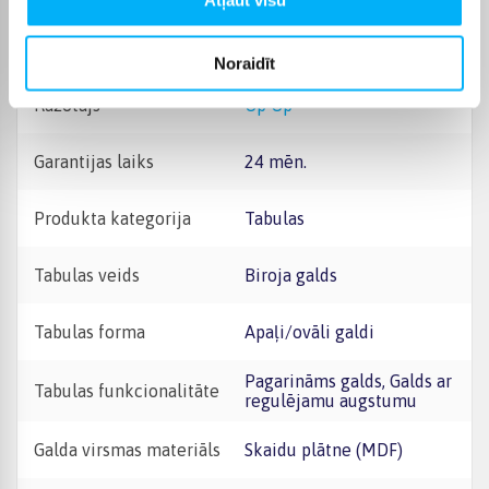
Raksturlielumi
Noraidīt
Ražotājs
Up Up
Garantijas laiks
24 mēn.
Produkta kategorija
Tabulas
Tabulas veids
Biroja galds
Tabulas forma
Apaļi/ovāli galdi
Pagarināms galds, Galds ar
Tabulas funkcionalitāte
regulējamu augstumu
Galda virsmas materiāls
Skaidu plātne (MDF)