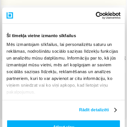
Piegāde: 2-5 d.d.
Saņem konsultāciju un īpašu cenu
KONSULTĀCIJA un īpašas cenas Jums
Šī tīmekļa vietne izmanto sīkfailus
Norēķinieties bez papildmaksas 6 mēn.
Mēs izmantojam sīkfailus, lai personalizētu saturu un
reklāmas, nodrošinātu sociālo saziņas līdzekļu funkcijas
Uznešanas/izkraušanas
pakalpojums
un analizētu mūsu datplūsmu. Informāciju par to, kā jūs
19,99 €
izmantojat mūsu vietni, mēs arī kopīgojam ar saviem
sociālās saziņas līdzekļu, reklamēšanas un analīzes
partneriem, kuri to var apvienot ar citu informāciju, ko
viņiem sniedzat vai ko viņi apkopo, kad lietojat viņu
Piegāde ar Venipak kurjeru
(
12,99 €
)
Apmaksā pilnu summu skaidrā naudā piegādes brīdī.
pakalpojumus.
Augusts 12d. - Augusts 17d.
Piegāde ar DPD kurjeru
(
13,99 €
)
Rādīt detalizēti
Augusts 12d. - Augusts 17d.
Atļaut visu