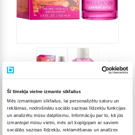
Preces kods
4903427
Šī tīmekļa vietne izmanto sīkfailus
Mēs izmantojam sīkfailus, lai personalizētu saturu un
reklāmas, nodrošinātu sociālo saziņas līdzekļu funkcijas
25,26 €
un analizētu mūsu datplūsmu. Informāciju par to, kā jūs
izmantojat mūsu vietni, mēs arī kopīgojam ar saviem
IELIKT GROZĀ
sociālās saziņas līdzekļu, reklamēšanas un analīzes