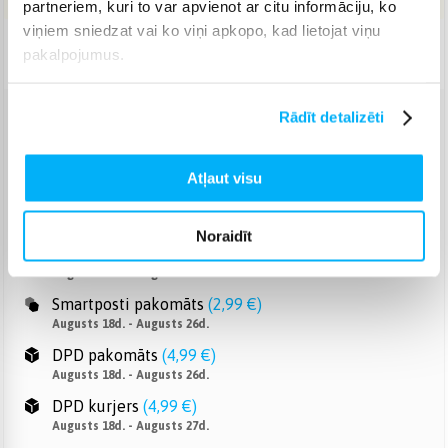
partneriem, kuri to var apvienot ar citu informāciju, ko
viņiem sniedzat vai ko viņi apkopo, kad lietojat viņu
Piegāde: 7-14 d.d.
pakalpojumus.
Rādīt detalizēti
Venipak pakomāts
(
2,99 €
)
Augusts 18d. - Augusts 26d.
Atļaut visu
Venipak Kurjers
(
3,99 €
)
Apmaksā pilnu summu skaidrā naudā piegādes brīdī.
Augusts 18d. - Augusts 27d.
Noraidīt
Omniva pakomāts
(
3,99 €
)
Augusts 18d. - Augusts 26d.
Smartposti pakomāts
(
2,99 €
)
Augusts 18d. - Augusts 26d.
DPD pakomāts
(
4,99 €
)
Augusts 18d. - Augusts 26d.
DPD kurjers
(
4,99 €
)
Augusts 18d. - Augusts 27d.