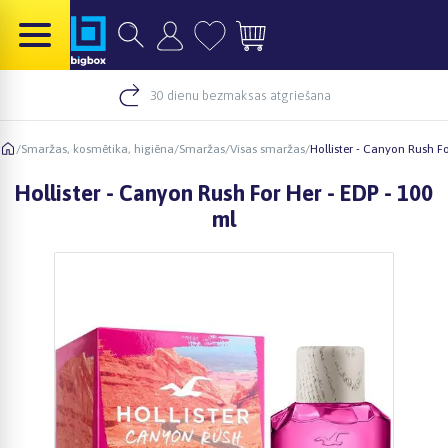
30 dienu bezmaksas atgriešana
/
Smaržas, kosmētika, higiēna
/
Smaržas
/
Visas smaržas
/
Hollister - Canyon Rush Fo
Hollister - Canyon Rush For Her - EDP - 100
ml