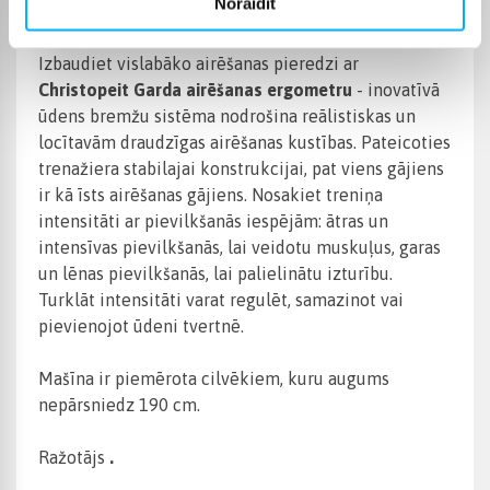
Preces apraksts
Noraidīt
Izbaudiet vislabāko airēšanas pieredzi ar
Christopeit Garda airēšanas ergometru
- inovatīvā
ūdens bremžu sistēma nodrošina reālistiskas un
locītavām draudzīgas airēšanas kustības. Pateicoties
trenažiera stabilajai konstrukcijai, pat viens gājiens
ir kā īsts airēšanas gājiens. Nosakiet treniņa
intensitāti ar pievilkšanās iespējām: ātras un
intensīvas pievilkšanās, lai veidotu muskuļus, garas
un lēnas pievilkšanās, lai palielinātu izturību.
Turklāt intensitāti varat regulēt, samazinot vai
pievienojot ūdeni tvertnē.
Mašīna ir piemērota cilvēkiem, kuru augums
nepārsniedz 190 cm.
Ražotājs
.