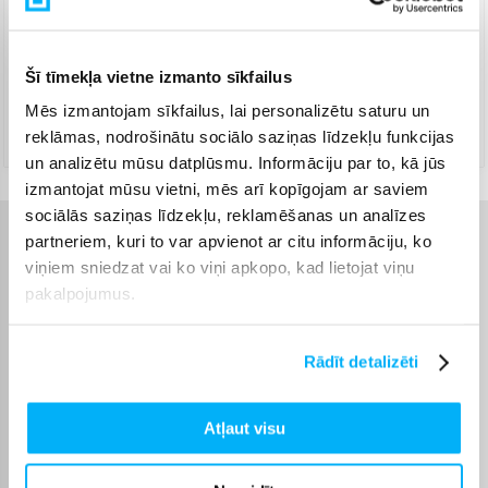
Piegāde ar DPD kurjeru
(
10,99 €
)
Jautājiet
Šī tīmekļa vietne izmanto sīkfailus
Piegāde ar Venipak kurjeru
(
9,99 €
)
Mēs izmantojam sīkfailus, lai personalizētu saturu un
Apmaksā pilnu summu skaidrā naudā piegādes brīdī.
reklāmas, nodrošinātu sociālo saziņas līdzekļu funkcijas
Jautājiet
un analizētu mūsu datplūsmu. Informāciju par to, kā jūs
izmantojat mūsu vietni, mēs arī kopīgojam ar saviem
sociālās saziņas līdzekļu, reklamēšanas un analīzes
partneriem, kuri to var apvienot ar citu informāciju, ko
Raksturlielumi
viņiem sniedzat vai ko viņi apkopo, kad lietojat viņu
pakalpojumus.
Ražotājs
CHRISTOPEIT
Svars, Kg
30
Rādīt detalizēti
Produkta kategorija
Airēšanas trenažieri
Atļaut visu