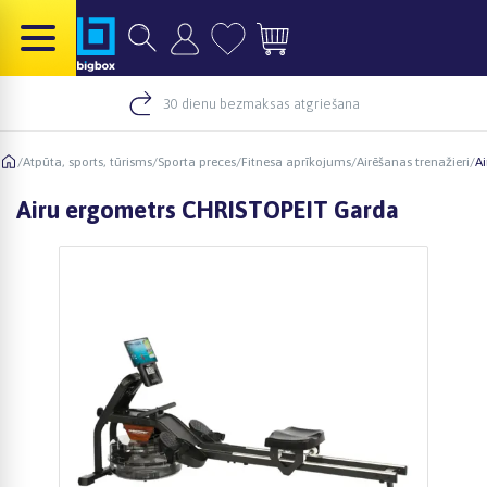
30 dienu bezmaksas atgriešana
/
Atpūta, sports, tūrisms
/
Sporta preces
/
Fitnesa aprīkojums
/
Airēšanas trenažieri
/
A
Airu ergometrs CHRISTOPEIT Garda