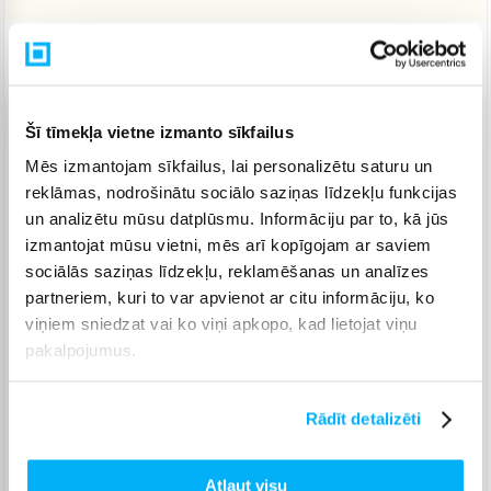
Piegāde: 7-14 d.d.
Šī tīmekļa vietne izmanto sīkfailus
Venipak pakomāts
(
2,99 €
)
Mēs izmantojam sīkfailus, lai personalizētu saturu un
Augusts 18d. - Augusts 26d.
reklāmas, nodrošinātu sociālo saziņas līdzekļu funkcijas
Venipak Kurjers
(
6,99 €
)
un analizētu mūsu datplūsmu. Informāciju par to, kā jūs
Apmaksā pilnu summu skaidrā naudā piegādes brīdī.
izmantojat mūsu vietni, mēs arī kopīgojam ar saviem
Augusts 18d. - Augusts 27d.
sociālās saziņas līdzekļu, reklamēšanas un analīzes
Omniva pakomāts
(
3,99 €
)
partneriem, kuri to var apvienot ar citu informāciju, ko
Augusts 18d. - Augusts 26d.
viņiem sniedzat vai ko viņi apkopo, kad lietojat viņu
Smartposti pakomāts
(
2,99 €
)
pakalpojumus.
Augusts 18d. - Augusts 26d.
DPD pakomāts
(
4,99 €
)
Augusts 18d. - Augusts 26d.
Rādīt detalizēti
DPD kurjers
(
7,99 €
)
Augusts 18d. - Augusts 27d.
Atļaut visu