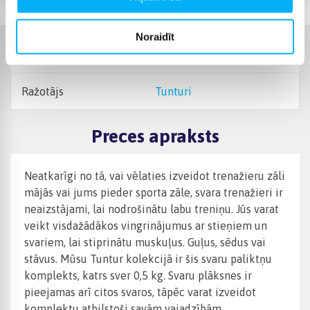
Noraidīt
Raksturlielumi
Ražotājs
Tunturi
Preces apraksts
Neatkarīgi no tā, vai vēlaties izveidot trenažieru zāli
mājās vai jums pieder sporta zāle, svara trenažieri ir
neaizstājami, lai nodrošinātu labu treniņu. Jūs varat
veikt visdažādākos vingrinājumus ar stieņiem un
svariem, lai stiprinātu muskuļus. Guļus, sēdus vai
stāvus. Mūsu Tuntur kolekcijā ir šis svaru paliktņu
komplekts, katrs sver 0,5 kg. Svaru plāksnes ir
pieejamas arī citos svaros, tāpēc varat izveidot
komplektu atbilstoši savām vajadzībām.