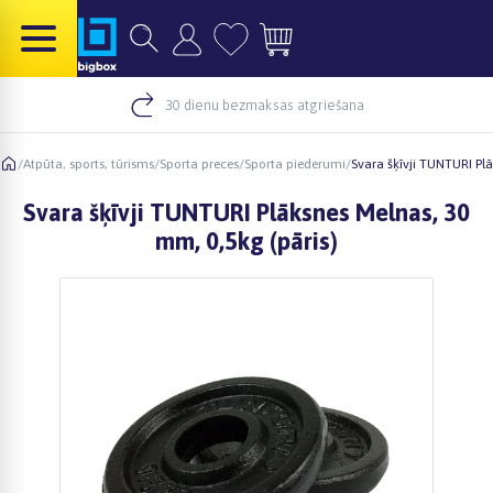
30 dienu bezmaksas atgriešana
/
Atpūta, sports, tūrisms
/
Sporta preces
/
Sporta piederumi
/
Svara šķīvji TUNTURI Pl
Svara šķīvji TUNTURI Plāksnes Melnas, 30
mm, 0,5kg (pāris)