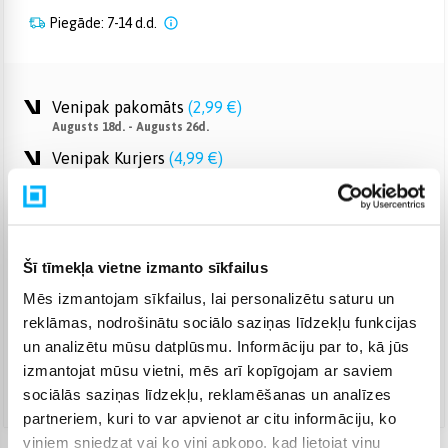
Piegāde: 7-14 d.d.
Venipak pakomāts
(
2,99 €
)
Augusts 18d. - Augusts 26d.
Venipak Kurjers
(
4,99 €
)
Apmaksā pilnu summu skaidrā naudā piegādes brīdī.
Augusts 18d. - Augusts 27d.
Omniva pakomāts
(
3,99 €
)
Augusts 18d. - Augusts 26d.
Šī tīmekļa vietne izmanto sīkfailus
Smartposti pakomāts
(
2,99 €
)
Mēs izmantojam sīkfailus, lai personalizētu saturu un
Augusts 18d. - Augusts 26d.
reklāmas, nodrošinātu sociālo saziņas līdzekļu funkcijas
DPD pakomāts
(
4,99 €
)
un analizētu mūsu datplūsmu. Informāciju par to, kā jūs
Augusts 18d. - Augusts 26d.
izmantojat mūsu vietni, mēs arī kopīgojam ar saviem
DPD kurjers
(
5,99 €
)
sociālās saziņas līdzekļu, reklamēšanas un analīzes
Augusts 18d. - Augusts 27d.
partneriem, kuri to var apvienot ar citu informāciju, ko
viņiem sniedzat vai ko viņi apkopo, kad lietojat viņu