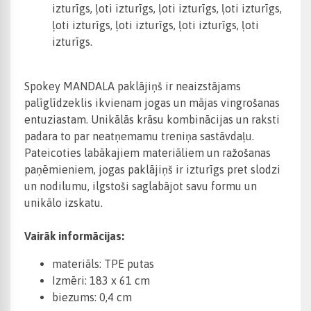
izturīgs, ļoti izturīgs, ļoti izturīgs, ļoti izturīgs,
ļoti izturīgs, ļoti izturīgs, ļoti izturīgs, ļoti
izturīgs.
Spokey MANDALA paklājiņš ir neaizstājams
palīglīdzeklis ikvienam jogas un mājas vingrošanas
entuziastam. Unikālās krāsu kombinācijas un raksti
padara to par neatņemamu treniņa sastāvdaļu.
Pateicoties labākajiem materiāliem un ražošanas
paņēmieniem, jogas paklājiņš ir izturīgs pret slodzi
un nodilumu, ilgstoši saglabājot savu formu un
unikālo izskatu.
Vairāk informācijas:
materiāls: TPE putas
Izmēri: 183 x 61 cm
biezums: 0,4 cm