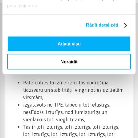
pakalpojumus.
Raksturlielumi
Rādīt detalizēti
Ražotājs
Spokey
Atļaut visu
Preces apraksts
Noraidīt
Spokey MANDALA fitnesa un jogas paklājs:
Pateicoties tā izmēriem, tas nodrošina
līdzsvaru un stabilitāti, vingrinoties uz lielām
virsmām,
izgatavots no TPE, tāpēc ir ļoti elastīgs,
neslīdošs, izturīgs, nodilumizturīgs un
vienlaikus ļoti viegli tīrāms,
Tas ir ļoti izturīgs, ļoti izturīgs, ļoti izturīgs,
ļoti izturīgs, ļoti izturīgs, ļoti izturīgs, ļoti