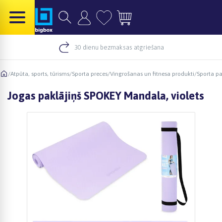
30 dienu bezmaksas atgriešana
/
Atpūta, sports, tūrisms
/
Sporta preces
/
Vingrošanas un fitnesa produkti
/
Sporta pa
Jogas paklājiņš SPOKEY Mandala, violets