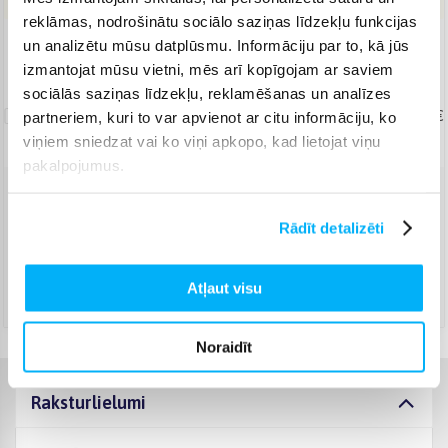
reklāmas, nodrošinātu sociālo saziņas līdzekļu funkcijas
un analizētu mūsu datplūsmu. Informāciju par to, kā jūs
Piegāde: 7-15 d.d.
izmantojat mūsu vietni, mēs arī kopīgojam ar saviem
sociālās saziņas līdzekļu, reklamēšanas un analīzes
Uznešanas/izkraušanas
pakalpojums
19,99 €
partneriem, kuri to var apvienot ar citu informāciju, ko
viņiem sniedzat vai ko viņi apkopo, kad lietojat viņu
pakalpojumus.
Venipak Kurjers
(
6,99 €
)
Rādīt detalizēti
Apmaksā pilnu summu skaidrā naudā piegādes brīdī.
Augusts 18d. - Augusts 28d.
DPD kurjers
(
7,99 €
)
Atļaut visu
Augusts 18d. - Augusts 28d.
Noraidīt
Raksturlielumi