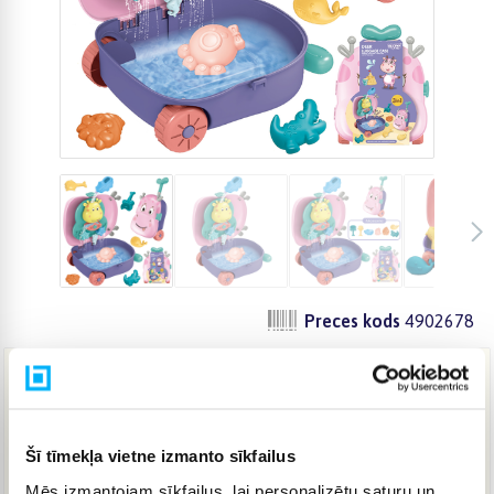
Preces kods
4902678
24,75 €
Šī tīmekļa vietne izmanto sīkfailus
IELIKT GROZĀ
Mēs izmantojam sīkfailus, lai personalizētu saturu un