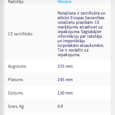
Ražotājs
Woopie
Rotaļlieta ir sertificēta un
atbilst Eiropas Savienības
rotaļlietu prasībām. CE
marķējumu atradīsiet uz
iepakojuma. Saglabājiet
CE sertifikāts
informāciju par ražotāju
un importētāju
turpmākām atsauksmēm.
Tie ir norādīti uz
iepakojuma.
Augstums
335 mm
Platums
245 mm
Dziļums
130 mm
Svars, Kg
0.9