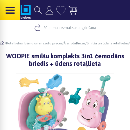
30 dienu bezmaksas atgriešana
/
Rotaļlietas, bērnu un mazuļu preces
/
Āra rotaļlietas
/
Smilšu un ūdens rotaļlietas
/
WOOPIE smilšu komplekts 3in1 čemodāns
briedis + ūdens rotaļlieta