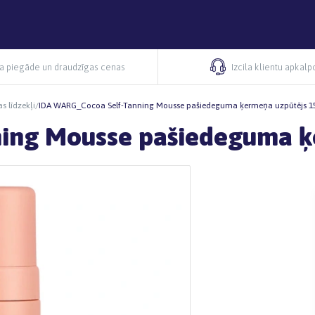
ra piegāde un draudzīgas cenas
Izcila klientu apkal
s līdzekļi
/
IDA WARG_Cocoa Self-Tanning Mousse pašiedeguma ķermeņa uzpūtējs 1
ing Mousse pašiedeguma ķ