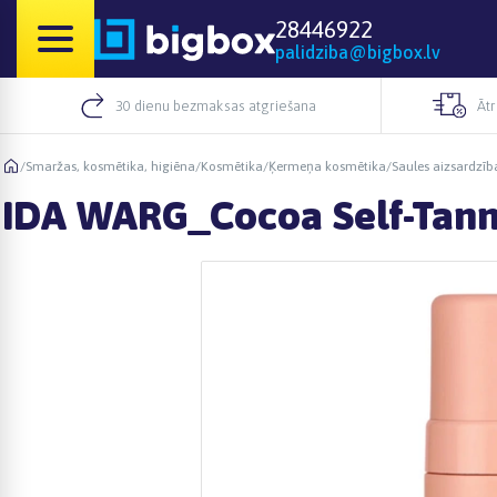
28446922
palidziba@bigbox.lv
30 dienu bezmaksas atgriešana
Āt
/
Smaržas, kosmētika, higiēna
/
Kosmētika
/
Ķermeņa kosmētika
/
Saules aizsardzība
IDA WARG_Cocoa Self-Tann