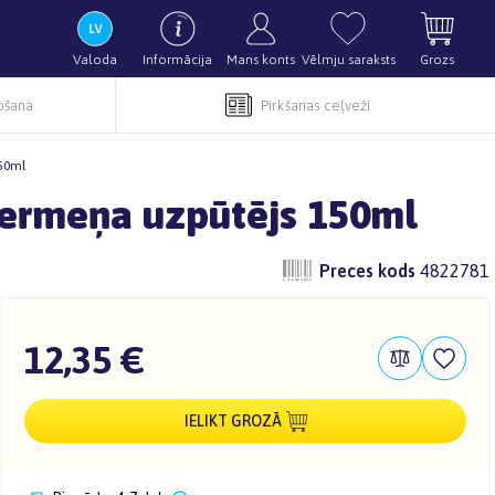
Valoda
Informācija
Mans konts
Vēlmju saraksts
Grozs
pošana
Pirkšanas ceļveži
50ml
ermeņa uzpūtējs 150ml
Preces kods
4822781
12,35 €
IELIKT GROZĀ