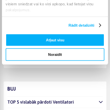
norādītajā termiņā, lai pirkumu internetā varētu saņemt jums
viņiem sniedzat vai ko viņi apkopo, kad lietojat viņu
ērtā veidā.
pakalpojumus.
Rādīt detalizēti
Pircēju atsauksmes par precēm
Atļaut visu
ANZELA F.
Noraidīt
Apstiprināts pircējs
Теперь у нас дома веет лёгкий бриз
BUJ
TOP 5 vislabāk pārdoti Ventilatori