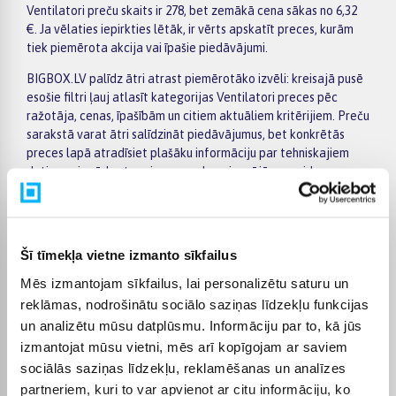
Ventilatori preču skaits ir 278, bet zemākā cena sākas no 6,32
€. Ja vēlaties iepirkties lētāk, ir vērts apskatīt preces, kurām
tiek piemērota akcija vai īpašie piedāvājumi.
BIGBOX.LV palīdz ātri atrast piemērotāko izvēli: kreisajā pusē
esošie filtri ļauj atlasīt kategorijas Ventilatori preces pēc
ražotāja, cenas, īpašībām un citiem aktuāliem kritērijiem. Preču
sarakstā varat ātri salīdzināt piedāvājumus, bet konkrētās
preces lapā atradīsiet plašāku informāciju par tehniskajiem
datiem, piegādes termiņu, apmaksas iespējām un pirkuma
nosacījumiem. Tas palīdz ērtāk pieņemt lēmumu un pasūtīt
izvēlēto preci internetā.
BIGBOX.LV piedāvā iespēju par pirkumu norēķināties 6
Šī tīmekļa vietne izmanto sīkfailus
vienādos maksājumos, tāpēc izvēlēto preci var iegādāties
ērtāk, sadalot maksājumu vairākās daļās. Piegāde tiek
Mēs izmantojam sīkfailus, lai personalizētu saturu un
nodrošināta visā Latvijā: uz pakomātiem no 2,99 €, bet
reklāmas, nodrošinātu sociālo saziņas līdzekļu funkcijas
pasūtījumiem virs 499 € piegāde uz pakomātu ir bez maksas;
un analizētu mūsu datplūsmu. Informāciju par to, kā jūs
kurjera piegāde maksā no 3,99 €. Precīzs katras preces
izmantojat mūsu vietni, mēs arī kopīgojam ar saviem
piegādes termiņš vienmēr ir norādīts konkrētās preces lapā.
sociālās saziņas līdzekļu, reklamēšanas un analīzes
Izvēlēto preci no kategorijas Ventilatori piegādāsim
partneriem, kuri to var apvienot ar citu informāciju, ko