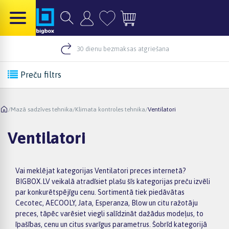
30 dienu bezmaksas atgriešana
Preču filtrs
/
Mazā sadzīves tehnika
/
Klimata kontroles tehnika
/
Ventilatori
Ventilatori
Vai meklējat kategorijas Ventilatori preces internetā?
BIGBOX.LV veikalā atradīsiet plašu šīs kategorijas preču izvēli
par konkurētspējīgu cenu. Sortimentā tiek piedāvātas
Cecotec, AECOOLY, Jata, Esperanza, Blow un citu ražotāju
preces, tāpēc varēsiet viegli salīdzināt dažādus modeļus, to
īpašības, cenu un citus svarīgus parametrus. Šobrīd kategorijā