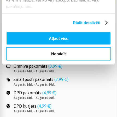
pakalpojumus.
Piegāde: 5-9 d.d.
Rādīt detalizēti
Venipak pakomāts
(
2,99 €
)
Atļaut visu
Augusts 14d. - Augusts 20d.
Venipak Kurjers
(
3,99 €
)
Apmaksā pilnu summu skaidrā naudā piegādes brīdī.
Noraidīt
Augusts 14d. - Augusts 20d.
Omniva pakomāts
(
3,99 €
)
Augusts 14d. - Augusts 20d.
Smartposti pakomāts
(
2,99 €
)
Augusts 14d. - Augusts 20d.
DPD pakomāts
(
4,99 €
)
Augusts 14d. - Augusts 20d.
DPD kurjers
(
4,99 €
)
Augusts 14d. - Augusts 20d.