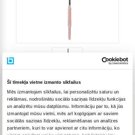
Šī tīmekļa vietne izmanto sīkfailus
Preces kods
4817927
Mēs izmantojam sīkfailus, lai personalizētu saturu un
reklāmas, nodrošinātu sociālo saziņas līdzekļu funkcijas
un analizētu mūsu datplūsmu. Informāciju par to, kā jūs
7,93 €
izmantojat mūsu vietni, mēs arī kopīgojam ar saviem
sociālās saziņas līdzekļu, reklamēšanas un analīzes
partneriem, kuri to var apvienot ar citu informāciju, ko
IELIKT GROZĀ
viņiem sniedzat vai ko viņi apkopo, kad lietojat viņu