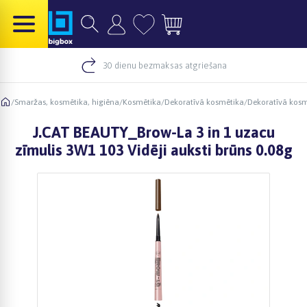
30 dienu bezmaksas atgriešana
/
Smaržas, kosmētika, higiēna
/
Kosmētika
/
Dekoratīvā kosmētika
/
Dekoratīvā kos
J.CAT BEAUTY_Brow-La 3 in 1 uzacu
zīmulis 3W1 103 Vidēji auksti brūns 0.08g