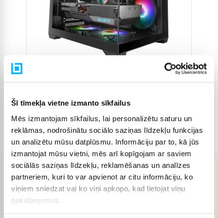
Šī tīmekļa vietne izmanto sīkfailus
Mēs izmantojam sīkfailus, lai personalizētu saturu un
reklāmas, nodrošinātu sociālo saziņas līdzekļu funkcijas
Preces kods
4816595
un analizētu mūsu datplūsmu. Informāciju par to, kā jūs
izmantojat mūsu vietni, mēs arī kopīgojam ar saviem
sociālās saziņas līdzekļu, reklamēšanas un analīzes
50,06 €
partneriem, kuri to var apvienot ar citu informāciju, ko
viņiem sniedzat vai ko viņi apkopo, kad lietojat viņu
pakalpojumus.
IZPĀRDOTS