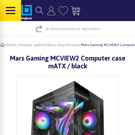
30 dienu bezmaksas atgriešana
/
Datori, konsoles, spēles
/
Datoru daļas
/
Korpusi
/
Mars Gaming MCVIEW2 Computer
Mars Gaming MCVIEW2 Computer case
mATX / black