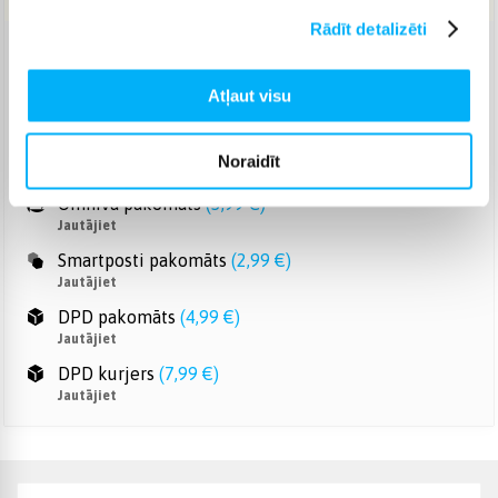
Rādīt detalizēti
Venipak pakomāts
(
2,99 €
)
Jautājiet
Atļaut visu
Venipak Kurjers
(
6,99 €
)
Apmaksā pilnu summu skaidrā naudā piegādes brīdī.
Noraidīt
Jautājiet
Omniva pakomāts
(
3,99 €
)
Jautājiet
Smartposti pakomāts
(
2,99 €
)
Jautājiet
DPD pakomāts
(
4,99 €
)
Jautājiet
DPD kurjers
(
7,99 €
)
Jautājiet