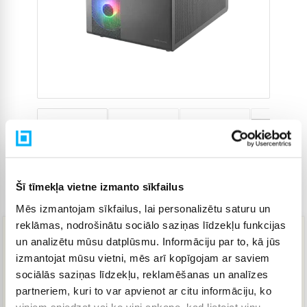
Šī tīmekļa vietne izmanto sīkfailus
Preces kods
4816592
Mēs izmantojam sīkfailus, lai personalizētu saturu un
reklāmas, nodrošinātu sociālo saziņas līdzekļu funkcijas
un analizētu mūsu datplūsmu. Informāciju par to, kā jūs
59,50 €
izmantojat mūsu vietni, mēs arī kopīgojam ar saviem
sociālās saziņas līdzekļu, reklamēšanas un analīzes
partneriem, kuri to var apvienot ar citu informāciju, ko
IELIKT GROZĀ
viņiem sniedzat vai ko viņi apkopo, kad lietojat viņu