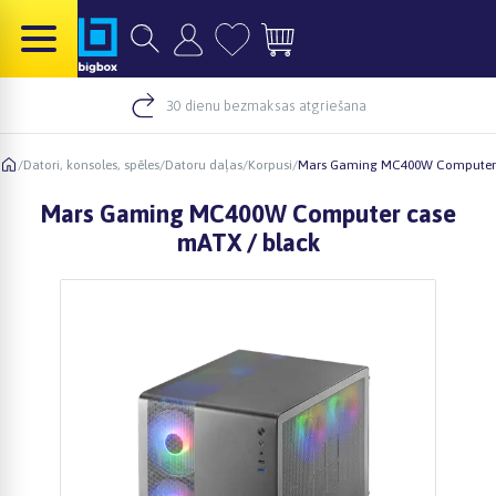
30 dienu bezmaksas atgriešana
/
Datori, konsoles, spēles
/
Datoru daļas
/
Korpusi
/
Mars Gaming MC400W Computer 
Mars Gaming MC400W Computer case
mATX / black