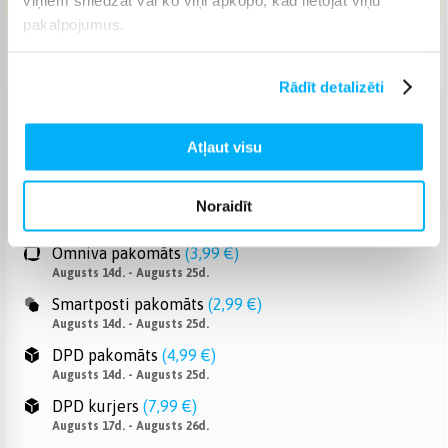
pakalpojumus.
Piegāde: 7-14 d.d.
Rādīt detalizēti
Venipak pakomāts
(
2,99 €
)
Atļaut visu
Augusts 14d. - Augusts 25d.
Venipak Kurjers
(
6,99 €
)
Apmaksā pilnu summu skaidrā naudā piegādes brīdī.
Noraidīt
Augusts 17d. - Augusts 26d.
Omniva pakomāts
(
3,99 €
)
Augusts 14d. - Augusts 25d.
Smartposti pakomāts
(
2,99 €
)
Augusts 14d. - Augusts 25d.
DPD pakomāts
(
4,99 €
)
Augusts 14d. - Augusts 25d.
DPD kurjers
(
7,99 €
)
Augusts 17d. - Augusts 26d.