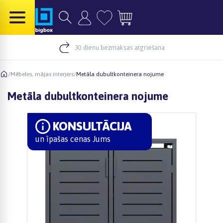
30 dienu bezmaksas atgriešana
/
Mēbeles, mājas interjers
/
Metāla dubultkonteinera nojume
Metāla dubultkonteinera nojume
KONSULTĀCIJA
un īpašas cenas Jums