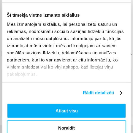
Piegāde: 1-3 d.d.
Šī tīmekļa vietne izmanto sīkfailus
Saņem konsultāciju un īpašu cenu
Mēs izmantojam sīkfailus, lai personalizētu saturu un
KONSULTĀCIJA un īpašas cenas Jums
reklāmas, nodrošinātu sociālo saziņas līdzekļu funkcijas
Norēķinieties bez papildmaksas 6 mēn.
un analizētu mūsu datplūsmu. Informāciju par to, kā jūs
izmantojat mūsu vietni, mēs arī kopīgojam ar saviem
Uznešanas/izkraušanas
sociālās saziņas līdzekļu, reklamēšanas un analīzes
pakalpojums
19,99 €
partneriem, kuri to var apvienot ar citu informāciju, ko
viņiem sniedzat vai ko viņi apkopo, kad lietojat viņu
pakalpojumus.
Venipak Kurjers
(
15,99 €
)
Apmaksā pilnu summu skaidrā naudā piegādes brīdī.
Rādīt detalizēti
Augusts 10d. - Augusts 12d.
DPD kurjers
(
16,99 €
)
Augusts 10d. - Augusts 12d.
Atļaut visu
Noraidīt