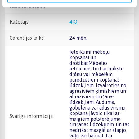
Raksturlielumi
Ražotājs
4IQ
Garantijas laiks
24 mēn.
Ieteikumi mēbeļu
kopšanai un
drošībai:Mēbeles
ieteicams tīrīt ar mīkstu
drānu vai mēbelēm
paredzētiem kopšanas
līdzekļiem, izvairoties no
agresīviem ķīmiskiem un
abrazīviem tīrīšanas
līdzekļiem. Auduma,
gobelēna vai ādas virsmu
kopšana jāveic tikai ar
Svarīga informācija
maigiem polsterējuma
tīrīšanas līdzekļiem, un tās
nedrīkst mazgāt ar slapjo
veļu vai balināt. Lai