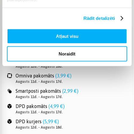
Piegāde: 3-7 d.d.
Rādīt detalizēti
Atļaut visu
Venipak pakomāts
(
2,99 €
)
Augusts 11d. - Augusts 17d.
Noraidīt
Venipak Kurjers
(
4,99 €
)
Apmaksā pilnu summu skaidrā naudā piegādes brīdī.
Augusts 12d. - Augusts 18d.
Omniva pakomāts
(
3,99 €
)
Augusts 11d. - Augusts 17d.
Smartposti pakomāts
(
2,99 €
)
Augusts 11d. - Augusts 17d.
DPD pakomāts
(
4,99 €
)
Augusts 11d. - Augusts 17d.
DPD kurjers
(
5,99 €
)
Augusts 12d. - Augusts 18d.