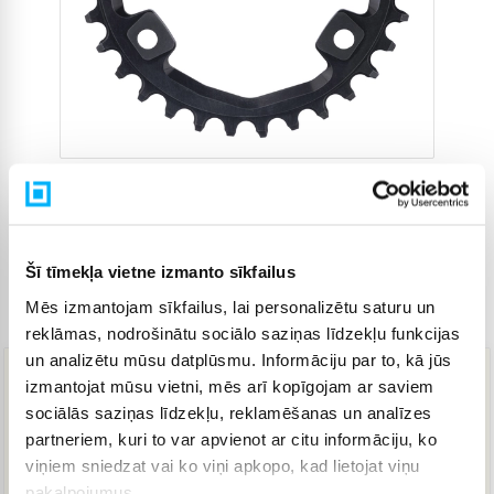
Šī tīmekļa vietne izmanto sīkfailus
Mēs izmantojam sīkfailus, lai personalizētu saturu un
Preces kods
4797642
reklāmas, nodrošinātu sociālo saziņas līdzekļu funkcijas
un analizētu mūsu datplūsmu. Informāciju par to, kā jūs
izmantojat mūsu vietni, mēs arī kopīgojam ar saviem
49,00 €
sociālās saziņas līdzekļu, reklamēšanas un analīzes
partneriem, kuri to var apvienot ar citu informāciju, ko
viņiem sniedzat vai ko viņi apkopo, kad lietojat viņu
IELIKT GROZĀ
pakalpojumus.