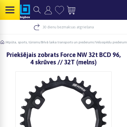
30 dienu bezmaksas atgriešana
/
Atpūta, sports, tūrisms
/
Brīvā laika transports un piederumi
/
Velosipēdu piederum
Priekšējais zobrats Force NW 32t BCD 96,
4 skrūves // 32T (melns)