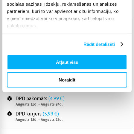
sociālās saziņas līdzekļu, reklamēšanas un analīzes
Piegāde: 7-12 d.d.
partneriem, kuri to var apvienot ar citu informāciju, ko
viņiem sniedzat vai ko viņi apkopo, kad lietojat viņu
pakalpojumus.
Venipak pakomāts
(
2,99 €
)
Augusts 18d. - Augusts 24d.
Rādīt detalizēti
Venipak Kurjers
(
4,99 €
)
Apmaksā pilnu summu skaidrā naudā piegādes brīdī.
Augusts 18d. - Augusts 25d.
Atļaut visu
Omniva pakomāts
(
3,99 €
)
Augusts 18d. - Augusts 24d.
Noraidīt
Smartposti pakomāts
(
2,99 €
)
Augusts 18d. - Augusts 24d.
DPD pakomāts
(
4,99 €
)
Augusts 18d. - Augusts 24d.
DPD kurjers
(
5,99 €
)
Augusts 18d. - Augusts 25d.