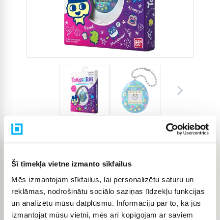
Preces kods
4780434
Šī tīmekļa vietne izmanto sīkfailus
23,09 €
Mēs izmantojam sīkfailus, lai personalizētu saturu un
reklāmas, nodrošinātu sociālo saziņas līdzekļu funkcijas
IELIKT GROZĀ
un analizētu mūsu datplūsmu. Informāciju par to, kā jūs
izmantojat mūsu vietni, mēs arī kopīgojam ar saviem