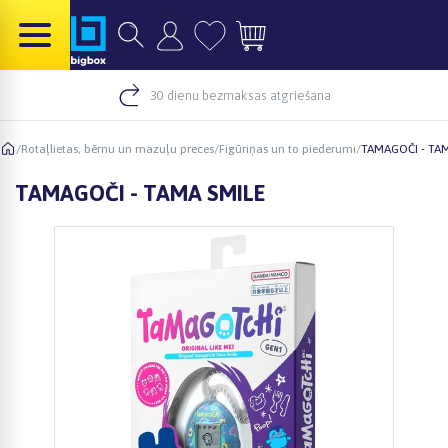
30 dienu bezmaksas atgriešana
/
Rotaļlietas, bērnu un mazuļu preces
/
Figūriņas un to piederumi
/
TAMAGOČI - TA
TAMAGOČI - TAMA SMILE