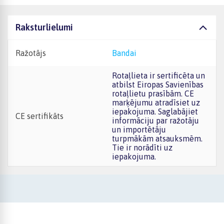
Raksturlielumi
Ražotājs
Bandai
Rotaļlieta ir sertificēta un
atbilst Eiropas Savienības
rotaļlietu prasībām. CE
marķējumu atradīsiet uz
iepakojuma. Saglabājiet
CE sertifikāts
informāciju par ražotāju
un importētāju
turpmākām atsauksmēm.
Tie ir norādīti uz
iepakojuma.