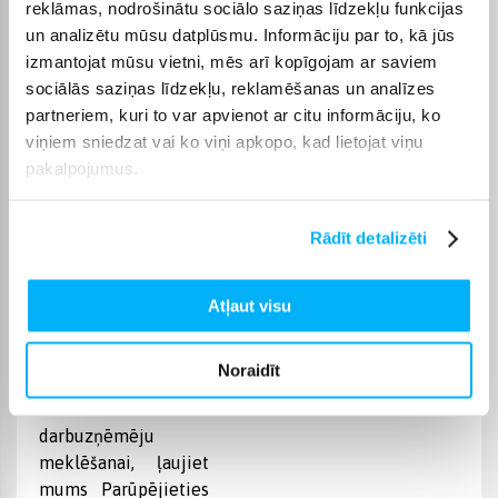
reklāmas, nodrošinātu sociālo saziņas līdzekļu funkcijas
Raksturlielumi
un analizētu mūsu datplūsmu. Informāciju par to, kā jūs
izmantojat mūsu vietni, mēs arī kopīgojam ar saviem
Ražotājs
Recom
sociālās saziņas līdzekļu, reklamēšanas un analīzes
partneriem, kuri to var apvienot ar citu informāciju, ko
Preces apraksts
viņiem sniedzat vai ko viņi apkopo, kad lietojat viņu
pakalpojumus.
Vertikāla ENTHALPINE ventilācijas iekārta ar
Rādīt detalizēti
siltuma un mitruma atgūšanas funkciju tīrs gaiss un
enerģijas taupīšana
Atļaut visu
entalpijas
atgriež
telpās.
30
siltummainis
mitrumu
nodroš
Noraidīt
-
Ietaupiet laiku un
resursu
darbuzņēmēju
meklēšanai, ļaujiet
mums Parūpējieties