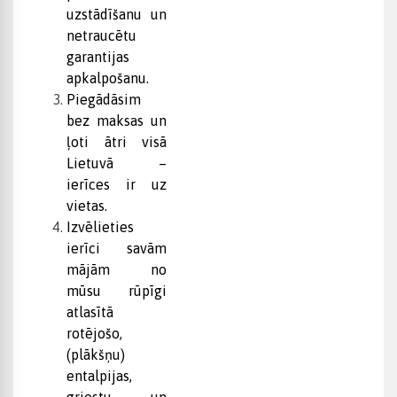
uzstādīšanu un
netraucētu
garantijas
apkalpošanu.
Piegādāsim
bez maksas un
ļoti ātri visā
Lietuvā –
ierīces ir uz
vietas.
Izvēlieties
ierīci savām
mājām no
mūsu rūpīgi
atlasītā
rotējošo,
(plākšņu)
entalpijas,