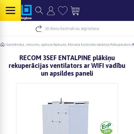
30 dienu bezmaksas atgriešana
/
Santehnika, remonts, apkure
/
Apkures, klimata kontroles iekārtas
/
Rekuperatori
/
RECOM 3SEF ENTALPINE plākšņu
rekuperācijas ventilators ar WIFI vadību
un apsildes paneli