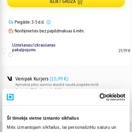
IELIKT GROZĀ
Piegāde: 3-5 d.d.
Norēķinieties bez papildmaksas 6 mēn.
Uznešanas/izkraušanas
pakalpojums
19,99 €
Venipak Kurjers
(
15,99 €
)
Apmaksā pilnu summu skaidrā naudā piegādes brīdī.
Augusts 12d. - Augusts 14d.
DPD kurjers
(
16,99 €
)
Augusts 12d. - Augusts 14d.
Šī tīmekļa vietne izmanto sīkfailus
Mēs izmantojam sīkfailus, lai personalizētu saturu un