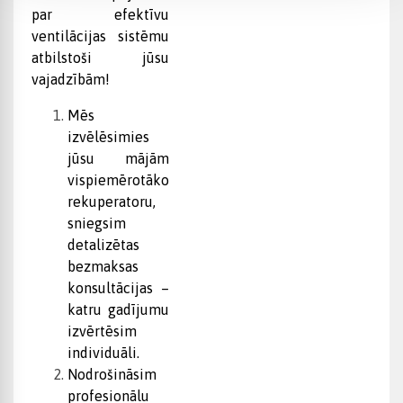
par efektīvu
ventilācijas sistēmu
atbilstoši jūsu
vajadzībām!
Mēs
izvēlēsimies
jūsu mājām
vispiemērotāko
rekuperatoru,
sniegsim
detalizētas
bezmaksas
konsultācijas –
katru gadījumu
izvērtēsim
individuāli.
Nodrošināsim
profesionālu