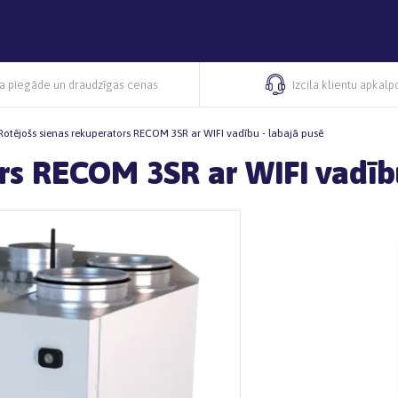
ra piegāde un draudzīgas cenas
Izcila klientu apkal
Rotējošs sienas rekuperators RECOM 3SR ar WIFI vadību - labajā pusē
rs RECOM 3SR ar WIFI vadību