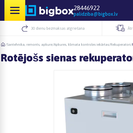
28446922
palidziba@bigbox.lv
30 dienu bezmaksas atgriešana
Āt
/
Santehnika, remonts, apkure
/
Apkures, klimata kontroles iekārtas
/
Rekuperatori
/
Rotējošs sienas rekuperato