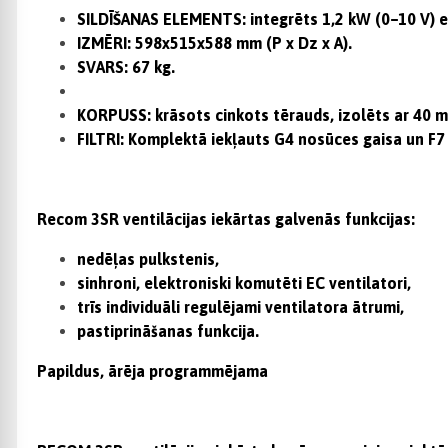
SILDĪŠANAS ELEMENTS: integrēts 1,2 kW (0–10 V) ele
IZMĒRI: 598x515x588 mm (P x Dz x A).
SVARS: 67 kg.
SAVIENOJUMS: 4xØ160 mm.
KORPUSS: krāsots cinkots tērauds, izolēts ar 40 m
FILTRI: Komplektā iekļauts G4 nosūces gaisa un F7 ā
Recom 3SR ventilācijas iekārtas galvenās funkcijas:
nedēļas pulkstenis,
sinhroni, elektroniski komutēti EC ventilatori,
trīs individuāli regulējami ventilatora ātrumi,
pastiprināšanas funkcija.
Papildus, ārēja programmējama