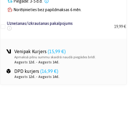
Piegāde: 3-5 d.d.
Norēķinieties bez papildmaksas 6 mēn.
Uznešanas/izkraušanas pakalpojums
19,99 €
Venipak Kurjers
(
15,99 €
)
Apmaksā pilnu summu skaidrā naudā piegādes brīdī.
Augusts 12d. - Augusts 14d.
DPD kurjers
(
16,99 €
)
Augusts 12d. - Augusts 14d.