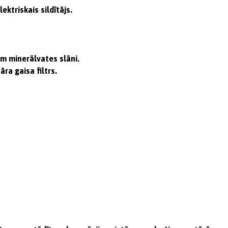
ktriskais sildītājs.
m minerālvates slāni.
ra gaisa filtrs.