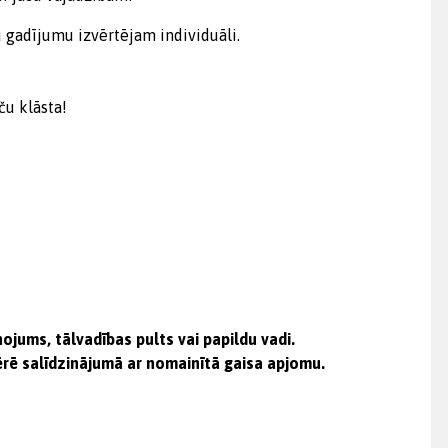
 gadījumu izvērtējam individuāli.
ču klāsta!
jums, tālvadības pults vai papildu vadi.
tērē salīdzinājumā ar nomainītā gaisa apjomu.