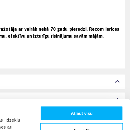
ražotāja ar vairāk nekā 70 gadu pieredzi. Recom ierīces
camu, efektīvu un izturīgu risinājumu savām mājām.
Atļaut visu
s līdzekļu
mēs arī