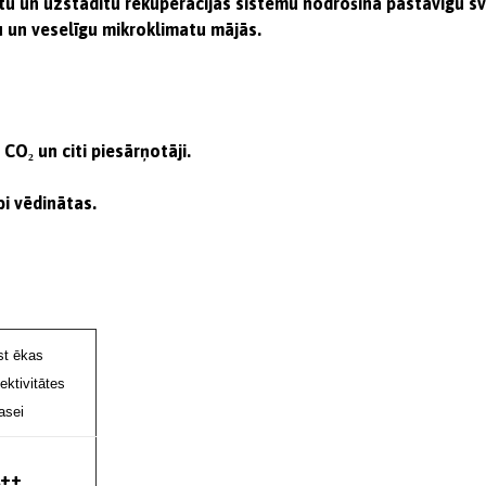
ētu un uzstādītu rekuperācijas sistēmu nodrošina pastāvīgu sva
u un veselīgu mikroklimatu mājās.
CO₂ un citi piesārņotāji.
bi vēdinātas.
st ēkas
ektivitātes
asei
A++