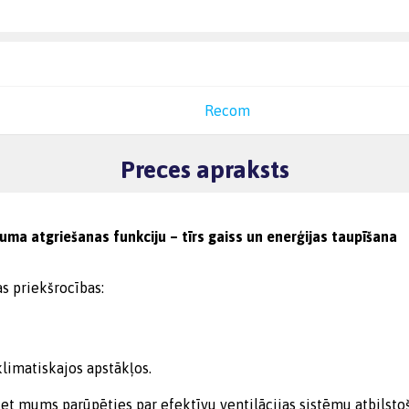
Recom
Preces apraksts
ruma atgriešanas funkciju – tīrs gaiss un enerģijas taupīšana
as priekšrocības:
klimatiskajos apstākļos.
iet mums parūpēties par efektīvu ventilācijas sistēmu atbilsto