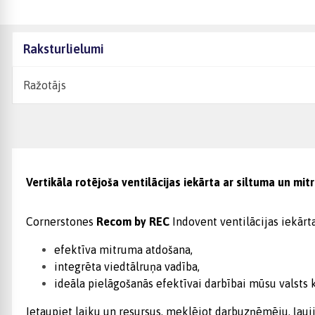
Raksturlielumi
Ražotājs
Vertikāla rotējoša ventilācijas iekārta ar siltuma un mit
Cornerstones
Recom by REC
Indovent ventilācijas iekārt
efektīva mitruma atdošana,
integrēta viedtālruņa vadība,
ideāla pielāgošanās efektīvai darbībai mūsu valsts 
Ietaupiet laiku un resursus, meklējot darbuzņēmēju, ļauj