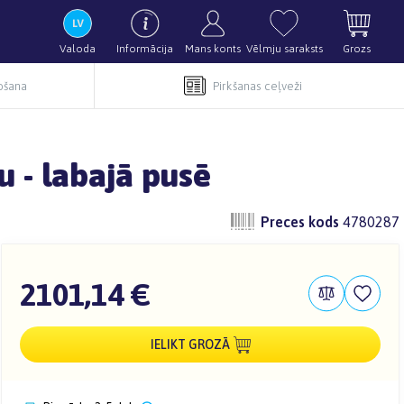
Valoda
Informācija
Mans konts
Vēlmju saraksts
Grozs
pošana
Pirkšanas ceļveži
 - labajā pusē
Preces kods
4780287
2101,14 €
IELIKT GROZĀ