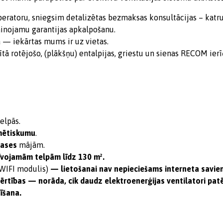
ratoru, sniegsim detalizētas bezmaksas konsultācijas – katru
inojamu garantijas apkalpošanu.
ā — iekārtas mums ir uz vietas.
tā rotējošo, (plākšņu) entalpijas, griestu un sienas RECOM ierī
elpās.
mētiskumu
.
lases
mājām.
īvojamām telpām līdz 130 m².
WIFI modulis)
— lietošanai nav nepieciešams interneta savieno
vērtības — norāda, cik daudz elektroenerģijas ventilatori pa
īšana.