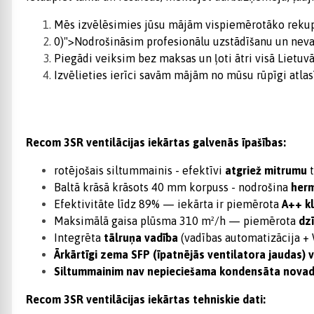
Mēs izvēlēsimies jūsu mājām vispiemērotāko rekupe
0)">Nodrošināsim profesionālu uzstādīšanu un neva
Piegādi veiksim bez maksas un ļoti ātri visā Lietuv
Izvēlieties ierīci savām mājām no mūsu rūpīgi atlasī
Recom 3SR ventilācijas iekārtas galvenās īpašības:
rotējošais siltummainis - efektīvi
atgriež mitrumu
t
Baltā krāsā krāsots 40 mm korpuss - nodrošina
her
Efektivitāte līdz 89% — iekārta ir piemērota
A++ k
Maksimālā gaisa plūsma 310 m²/h — piemērota
dz
Integrēta
tālruņa vadība
(vadības automatizācija + 
Ārkārtīgi zema SFP (īpatnējās ventilatora jaudas) 
Siltummainim
nav nepieciešama
kondensāta novad
Recom 3SR ventilācijas iekārtas tehniskie dati: