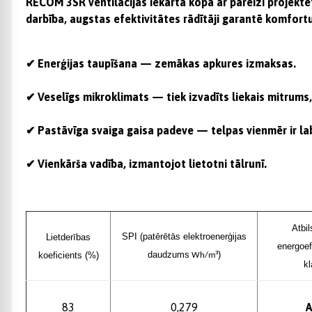
RECOM 3SR
ventilācijas iekārta kopā ar pareizi projekt
darbība, augstas efektivitātes rādītāji garantē komfort
✔
Enerģijas taupīšana
— zemākas apkures izmaksas.
✔
Veselīgs mikroklimats
— tiek izvadīts liekais mitrums, 
✔
Pastāvīga svaiga gaisa padeve
— telpas vienmēr ir la
✔
Vienkārša vadība
, izmantojot lietotni tālrunī.
Atbil
SPI (patērētās elektroenerģijas
Lietderības
energoef
daudzums
³)
koeficients (%)
Wh/m
kl
83
0,279