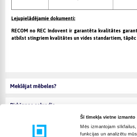
Lejupielādējamie dokumenti:
RECOM
no REC Indovent
ir garantēta kvalitātes garant
atbilst stingriem kvalitātes un vides standartiem, tāpēc 
Meklējat mēbeles?
Pirkšanas ceļvedis
Šī tīmekļa vietne izmanto 
Mēs izmantojam sīkfailus, 
funkcijas un analizētu mūs