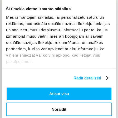
Šī tīmekļa vietne izmanto sīkfailus
Piegāde: 7-14 d.d.
Mēs izmantojam sīkfailus, lai personalizētu saturu un
reklāmas, nodrošinātu sociālo saziņas līdzekļu funkcijas
un analizētu mūsu datplūsmu. Informāciju par to, kā jūs
Venipak pakomāts
(
2,99 €
)
izmantojat mūsu vietni, mēs arī kopīgojam ar saviem
Augusts 18d. - Augusts 26d.
sociālās saziņas līdzekļu, reklamēšanas un analīzes
Venipak Kurjers
(
3,99 €
)
partneriem, kuri to var apvienot ar citu informāciju, ko
Apmaksā pilnu summu skaidrā naudā piegādes brīdī.
viņiem sniedzat vai ko viņi apkopo, kad lietojat viņu
Augusts 18d. - Augusts 27d.
pakalpojumus.
Omniva pakomāts
(
3,99 €
)
Augusts 18d. - Augusts 26d.
Rādīt detalizēti
Smartposti pakomāts
(
2,99 €
)
Augusts 18d. - Augusts 26d.
DPD pakomāts
(
4,99 €
)
Atļaut visu
Augusts 18d. - Augusts 26d.
DPD kurjers
(
4,99 €
)
Noraidīt
Augusts 18d. - Augusts 27d.