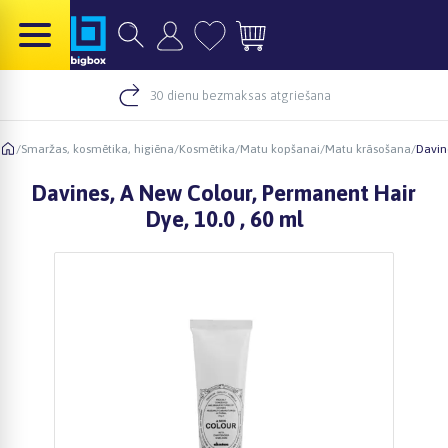
30 dienu bezmaksas atgriešana
/
Smaržas, kosmētika, higiēna
/
Kosmētika
/
Matu kopšanai
/
Matu krāsošana
/
Davin
Davines, A New Colour, Permanent Hair
Dye, 10.0 , 60 ml