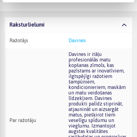
Raksturlielumi
Ražotājs
Davines
Davines ir itāļu
profesionālās matu
kopšanas zīmols, kas
pazīstams ar inovatīviem,
ilgtspējīgi ražotiem
šampūniem,
kondicionieriem, maskām
un matu veidošanas
līdzekļiem. Davines
produkti palīdz stiprināt,
atjaunināt un aizsargāt
matus, piešķirot tiem
Par ražotāju
veselīgu spīdumu un
vieglumu. Izmantojot
augstas kvalitātes
sastāvdaļas un progresīvas