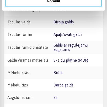
Noraidīt
Produkta kategorija
Tabulas
Tabulas veids
Biroja galds
Tabulas forma
Apaļi/ovāli galdi
Galds ar regulējamu
Tabulas funkcionalitāte
augstumu
Galda virsmas materiāls
Skaidu plātne (MDF)
Mēbeļu krāsa
Brūns
Mēbeļu tips
Darba galds
Augstums, cm -
72