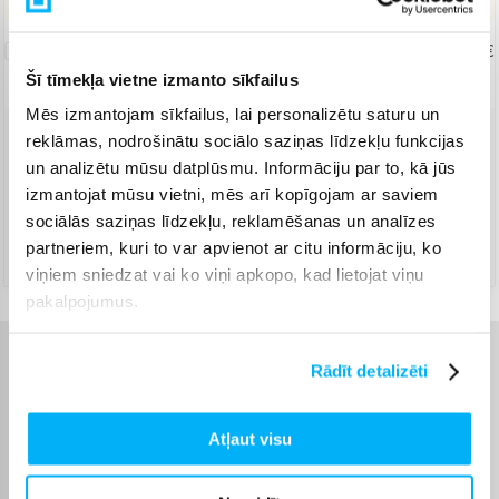
Uznešanas/izkraušanas
pakalpojums
19,99 €
Šī tīmekļa vietne izmanto sīkfailus
Mēs izmantojam sīkfailus, lai personalizētu saturu un
reklāmas, nodrošinātu sociālo saziņas līdzekļu funkcijas
Piegāde ar Venipak kurjeru
(
12,99 €
)
un analizētu mūsu datplūsmu. Informāciju par to, kā jūs
Apmaksā pilnu summu skaidrā naudā piegādes brīdī.
izmantojat mūsu vietni, mēs arī kopīgojam ar saviem
Jautājiet
sociālās saziņas līdzekļu, reklamēšanas un analīzes
Piegāde ar DPD kurjeru
(
13,99 €
)
partneriem, kuri to var apvienot ar citu informāciju, ko
Jautājiet
viņiem sniedzat vai ko viņi apkopo, kad lietojat viņu
pakalpojumus.
Raksturlielumi
Rādīt detalizēti
Ražotājs
Up Up
Atļaut visu
Garantijas laiks
24 mēn.