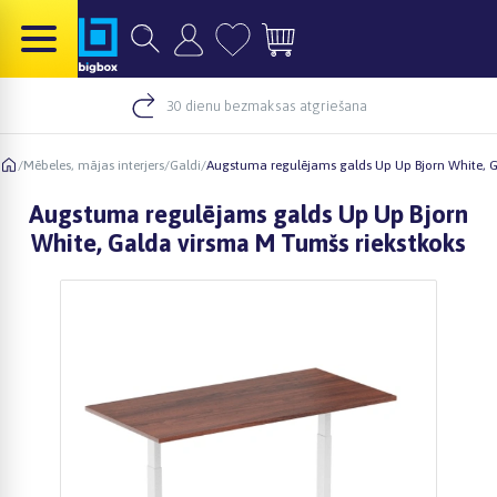
30 dienu bezmaksas atgriešana
/
Mēbeles, mājas interjers
/
Galdi
/
Augstuma regulējams galds Up Up Bjorn White, G
Augstuma regulējams galds Up Up Bjorn
White, Galda virsma M Tumšs riekstkoks