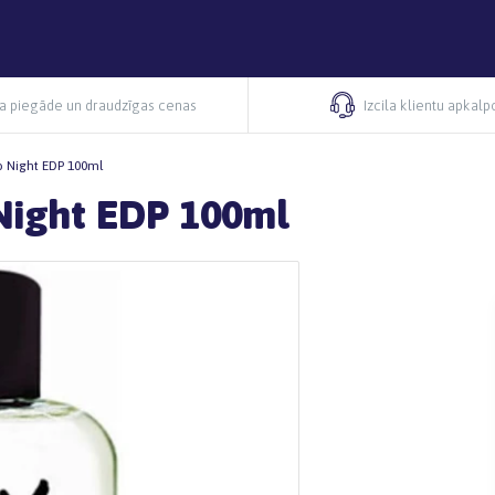
ra piegāde un draudzīgas cenas
Izcila klientu apkal
o Night EDP 100ml
 Night EDP 100ml