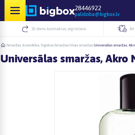
28446922
palidziba@bigbox.lv
30 dienu bezmaksas atgriešana
Āt
/
Smaržas, kosmētika, higiēna
/
Smaržas
/
Visas smaržas
/
Universālas smaržas, Akr
Universālas smaržas, Akro