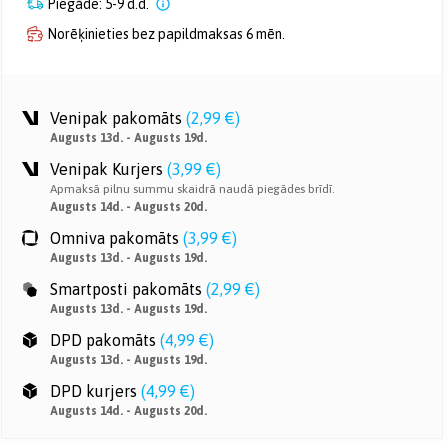
Piegāde: 5-9 d.d.
Norēķinieties bez papildmaksas 6 mēn.
Venipak pakomāts
(
2,99 €
)
Augusts 13d. - Augusts 19d.
Venipak Kurjers
(
3,99 €
)
Apmaksā pilnu summu skaidrā naudā piegādes brīdī.
Augusts 14d. - Augusts 20d.
Omniva pakomāts
(
3,99 €
)
Augusts 13d. - Augusts 19d.
Smartposti pakomāts
(
2,99 €
)
Augusts 13d. - Augusts 19d.
DPD pakomāts
(
4,99 €
)
Augusts 13d. - Augusts 19d.
DPD kurjers
(
4,99 €
)
Augusts 14d. - Augusts 20d.