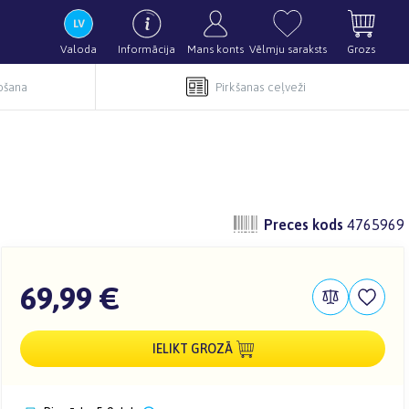
Valoda
Informācija
Mans konts
Vēlmju saraksts
Grozs
pošana
Pirkšanas ceļveži
Preces kods
4765969
69,99 €
IELIKT GROZĀ