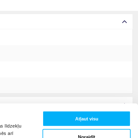
Atļaut visu
s līdzekļu
mēs arī
Noraidīt