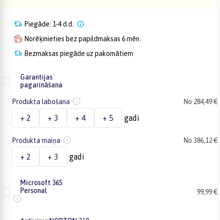
Piegāde: 1-4 d.d.
Norēķinieties bez papildmaksas 6 mēn.
Bezmaksas piegāde uz pakomātiem
Garantijas
pagarināšana
Produkta labošana
No 284,49 €
+ 2
+ 3
+ 4
+ 5
gadi
Produkta maiņa
No 386,12 €
+ 2
+ 3
gadi
Microsoft 365
Personal
99,99 €