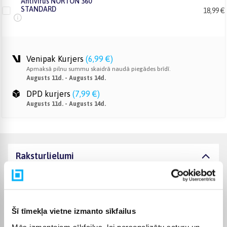
Antivirus NORTON 360
STANDARD
18,99 €
Venipak Kurjers
(
6,99 €
)
Apmaksā pilnu summu skaidrā naudā piegādes brīdī.
Augusts 11d. - Augusts 14d.
DPD kurjers
(
7,99 €
)
Augusts 11d. - Augusts 14d.
Raksturlielumi
Ražotājs
INTOP
Komplektēšanas valsts
Latvija
Šī tīmekļa vietne izmanto sīkfailus
Mēs izmantojam sīkfailus, lai personalizētu saturu un