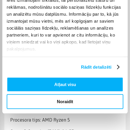
Operētājsistēma
Windows 11 Home
reklāmas, nodrošinātu sociālo saziņas līdzekļu funkcijas
un analizētu mūsu datplūsmu. Informāciju par to, kā jūs
Cietā diska ietilpība
500 GB
izmantojat mūsu vietni, mēs arī kopīgojam ar saviem
sociālās saziņas līdzekļu, reklamēšanas un analīzes
Operatīvā atmiņa, (RAM)
16 GB
partneriem, kuri to var apvienot ar citu informāciju, ko
viņiem sniedzat vai ko viņi apkopo, kad lietojat viņu
pakalpojumus.
Videokarte
NVIDIA GeForce RTX 5060
Datora procesora tips
AMD Ryzen 5
Rādīt detalizēti
Produkta kategorija
Stacionārie datori
Atļaut visu
Preces apraksts
Noraidīt
Procesora tips: AMD Ryzen 5