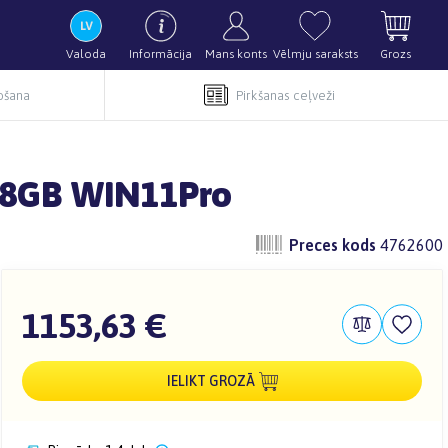
Valoda
Informācija
Mans konts
Vēlmju saraksts
Grozs
pošana
Pirkšanas ceļveži
 8GB WIN11Pro
Preces kods
4762600
1153,63 €
IELIKT GROZĀ