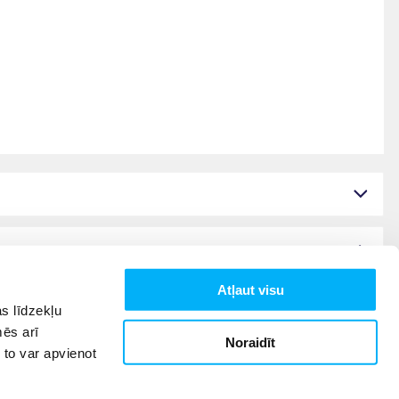
Atļaut visu
s līdzekļu
mēs arī
Noraidīt
 to var apvienot