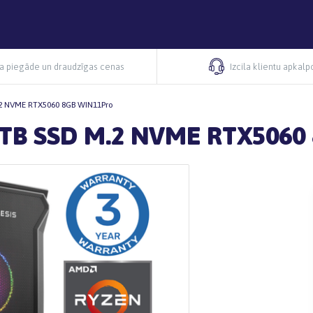
ra piegāde un draudzīgas cenas
Izcila klientu apkal
.2 NVME RTX5060 8GB WIN11Pro
1TB SSD M.2 NVME RTX5060