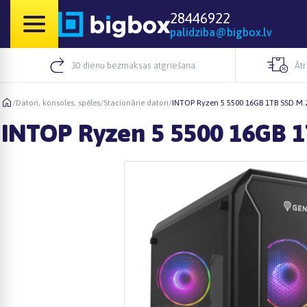
28446922
palidziba@bigbox.lv
30 dienu bezmaksas atgriešana
Āt
/
Datori, konsoles, spēles
/
Stacionārie datori
/
INTOP Ryzen 5 5500 16GB 1TB SSD M
INTOP Ryzen 5 5500 16GB 