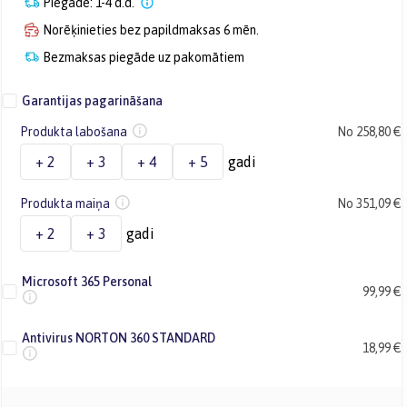
Piegāde: 1-4 d.d.
Norēķinieties bez papildmaksas 6 mēn.
Bezmaksas piegāde uz pakomātiem
Garantijas pagarināšana
Produkta labošana
No 258,80 €
+ 2
+ 3
+ 4
+ 5
gadi
Produkta maiņa
No 351,09 €
+ 2
+ 3
gadi
Microsoft 365 Personal
99,99 €
Antivirus NORTON 360 STANDARD
18,99 €