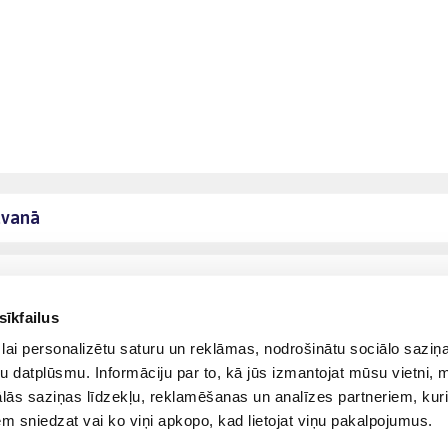
āvanā
sīkfailus
lai personalizētu saturu un reklāmas, nodrošinātu sociālo saziņa
u datplūsmu. Informāciju par to, kā jūs izmantojat mūsu vietni, 
ās saziņas līdzekļu, reklamēšanas un analīzes partneriem, kuri
iem sniedzat vai ko viņi apkopo, kad lietojat viņu pakalpojumus.