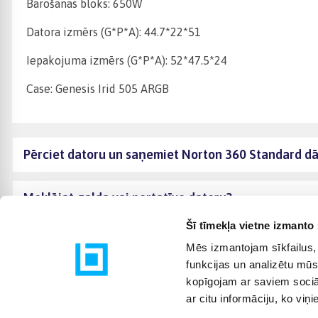
Barošanas bloks: 650W
Datora izmērs (G*P*A): 44.7*22*51
Iepakojuma izmērs (G*P*A): 52*47.5*24
Case: Genesis Irid 505 ARGB
Pērciet datoru un saņemiet Norton 360 Standard d
Meklējat galda vai portatīvo datoru?
Šī tīmekļa vietne izmanto 
Mēs izmantojam sīkfailus, 
funkcijas un analizētu mūs
kopīgojam ar saviem sociāl
ar citu informāciju, ko viņ