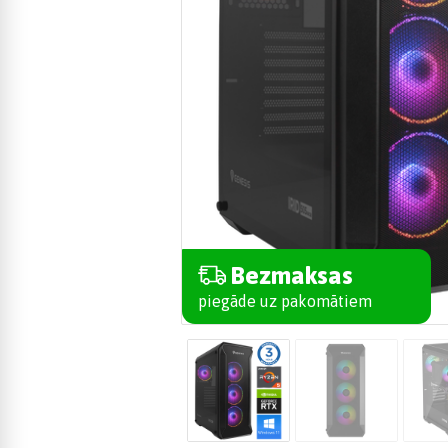
Bezmaksas
piegāde uz pakomātiem