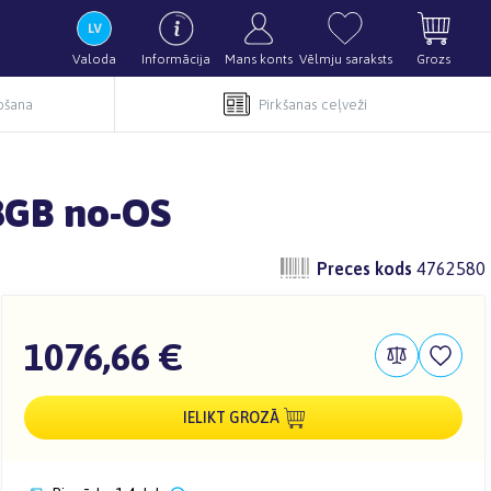
Valoda
Informācija
Mans konts
Vēlmju saraksts
Grozs
pošana
Pirkšanas ceļveži
8GB no-OS
Preces kods
4762580
1076,66 €
IELIKT GROZĀ