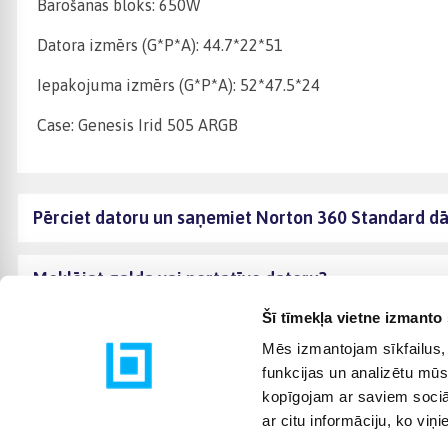
Barošanas bloks: 650W
Datora izmērs (G*P*A): 44.7*22*51
Iepakojuma izmērs (G*P*A): 52*47.5*24
Case: Genesis Irid 505 ARGB
Pērciet datoru un saņemiet Norton 360 Standard d
Meklējat galda vai portatīvo datoru?
Šī tīmekļa vietne izmanto 
Mēs izmantojam sīkfailus, 
funkcijas un analizētu mūs
kopīgojam ar saviem sociāl
ar citu informāciju, ko viņ