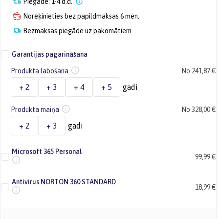
Piegāde: 1-4 d.d.
Norēķinieties bez papildmaksas 6 mēn.
Bezmaksas piegāde uz pakomātiem
Garantijas pagarināšana
Produkta labošana
No 241,87 €
+ 2
+ 3
+ 4
+ 5
gadi
Produkta maiņa
No 328,00 €
+ 2
+ 3
gadi
Microsoft 365 Personal
99,99 €
Antivirus NORTON 360 STANDARD
18,99 €