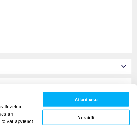
Atļaut visu
s līdzekļu
mēs arī
Noraidīt
 to var apvienot