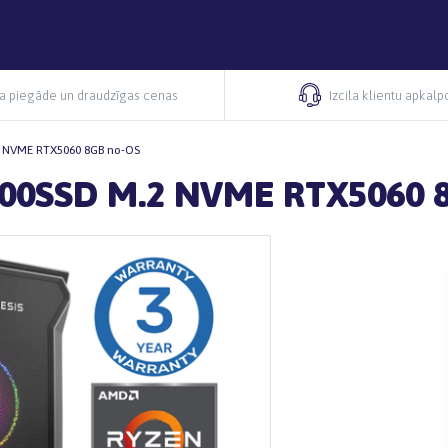
ra piegāde un draudzīgas cenas
Izcila klientu apkal
2 NVME RTX5060 8GB no-OS
500SSD M.2 NVME RTX5060 