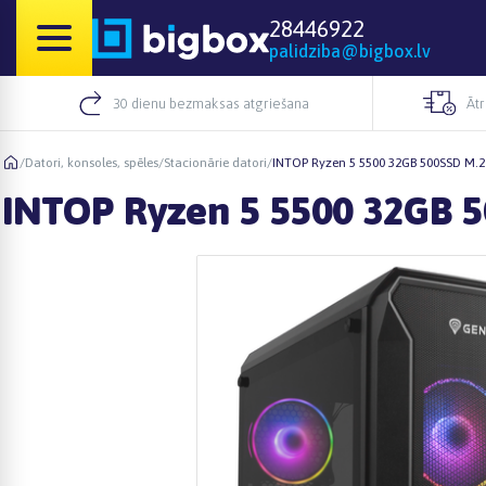
28446922
palidziba@bigbox.lv
30 dienu bezmaksas atgriešana
Āt
/
Datori, konsoles, spēles
/
Stacionārie datori
/
INTOP Ryzen 5 5500 32GB 500SSD M.
INTOP Ryzen 5 5500 32GB 