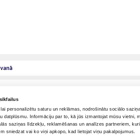
āvanā
sīkfailus
lai personalizētu saturu un reklāmas, nodrošinātu sociālo saziņa
u datplūsmu. Informāciju par to, kā jūs izmantojat mūsu vietni, 
ās saziņas līdzekļu, reklamēšanas un analīzes partneriem, kuri
iem sniedzat vai ko viņi apkopo, kad lietojat viņu pakalpojumus.