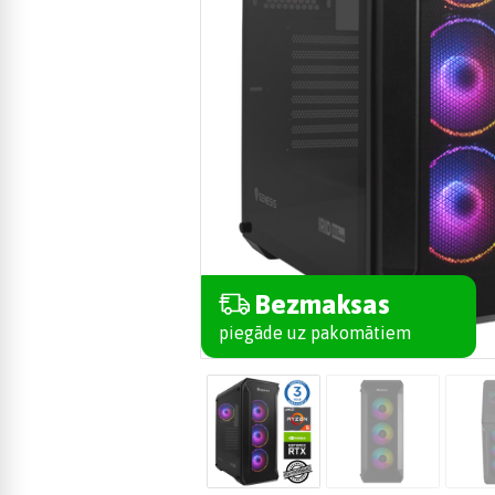
Bezmaksas
piegāde uz pakomātiem