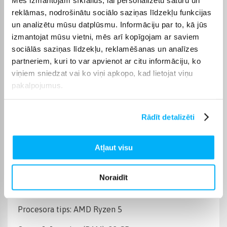
Operētājsistēma
Windows 11 Home
reklāmas, nodrošinātu sociālo saziņas līdzekļu funkcijas
un analizētu mūsu datplūsmu. Informāciju par to, kā jūs
Cietā diska ietilpība
500 GB
izmantojat mūsu vietni, mēs arī kopīgojam ar saviem
sociālās saziņas līdzekļu, reklamēšanas un analīzes
Operatīvā atmiņa, (RAM)
32 GB
partneriem, kuri to var apvienot ar citu informāciju, ko
viņiem sniedzat vai ko viņi apkopo, kad lietojat viņu
pakalpojumus.
Videokarte
NVIDIA GeForce RTX 5060
Datora procesora tips
AMD Ryzen 5
Rādīt detalizēti
Produkta kategorija
Stacionārie datori
Atļaut visu
Preces apraksts
Noraidīt
Procesora tips: AMD Ryzen 5