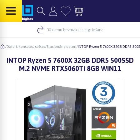
30 dienu bezmaksas atgriešana
/
Datori, konsoles, spēles
/
Stacionārie datori
/
INTOP Ryzen 5 7600X 32GB DDR5 500
INTOP Ryzen 5 7600X 32GB DDR5 500SSD
M.2 NVME RTX5060Ti 8GB WIN11