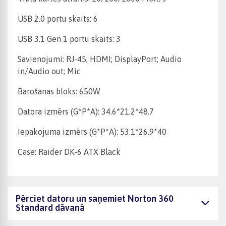
USB 2.0 portu skaits: 6
USB 3.1 Gen 1 portu skaits: 3
Savienojumi: RJ-45; HDMI; DisplayPort; Audio
in/Audio out; Mic
Barošanas bloks: 650W
Datora izmērs (G*P*A): 34.6*21.2*48.7
Iepakojuma izmērs (G*P*A): 53.1*26.9*40
Case: Raider DK-6 ATX Black
Pērciet datoru un saņemiet Norton 360
Standard dāvanā