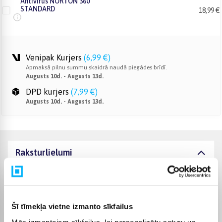
Antivirus NORTON 360
STANDARD
18,99 €
Venipak Kurjers
(
6,99 €
)
Apmaksā pilnu summu skaidrā naudā piegādes brīdī.
Augusts 10d. - Augusts 13d.
DPD kurjers
(
7,99 €
)
Augusts 10d. - Augusts 13d.
Raksturlielumi
Ražotājs
INTOP
Komplektēšanas valsts
Latvija
Šī tīmekļa vietne izmanto sīkfailus
Mēs izmantojam sīkfailus, lai personalizētu saturu un