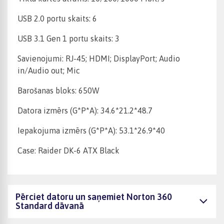
USB 2.0 portu skaits: 6
USB 3.1 Gen 1 portu skaits: 3
Savienojumi: RJ-45; HDMI; DisplayPort; Audio
in/Audio out; Mic
Barošanas bloks: 650W
Datora izmērs (G*P*A): 34.6*21.2*48.7
Iepakojuma izmērs (G*P*A): 53.1*26.9*40
Case: Raider DK-6 ATX Black
Pērciet datoru un saņemiet Norton 360
Standard dāvanā