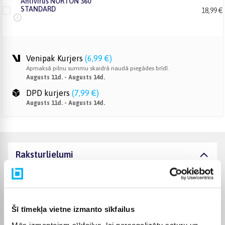
Antivirus NORTON 360
STANDARD
18,99 €
Venipak Kurjers
(
6,99 €
)
Apmaksā pilnu summu skaidrā naudā piegādes brīdī.
Augusts 11d. - Augusts 14d.
DPD kurjers
(
7,99 €
)
Augusts 11d. - Augusts 14d.
Raksturlielumi
Ražotājs
INTOP
Komplektēšanas valsts
Latvija
Šī tīmekļa vietne izmanto sīkfailus
Mēs izmantojam sīkfailus, lai personalizētu saturu un