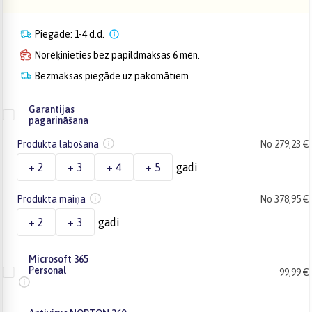
Piegāde: 1-4 d.d.
Norēķinieties bez papildmaksas 6 mēn.
Bezmaksas piegāde uz pakomātiem
Garantijas
pagarināšana
Produkta labošana
No 279,23 €
+ 2
+ 3
+ 4
+ 5
gadi
Produkta maiņa
No 378,95 €
+ 2
+ 3
gadi
Microsoft 365
Personal
99,99 €