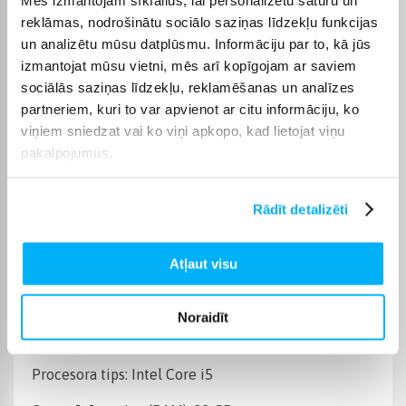
Operētājsistēma
Be OS
reklāmas, nodrošinātu sociālo saziņas līdzekļu funkcijas
un analizētu mūsu datplūsmu. Informāciju par to, kā jūs
Cietā diska ietilpība
500 GB
izmantojat mūsu vietni, mēs arī kopīgojam ar saviem
sociālās saziņas līdzekļu, reklamēšanas un analīzes
Operatīvā atmiņa, (RAM)
32 GB
partneriem, kuri to var apvienot ar citu informāciju, ko
viņiem sniedzat vai ko viņi apkopo, kad lietojat viņu
pakalpojumus.
Videokarte
NVIDIA GeForce RTX 5060
Datora procesora tips
Intel Core 5 / i5
Rādīt detalizēti
Produkta kategorija
Stacionārie datori
Atļaut visu
Preces apraksts
Noraidīt
Procesora tips: Intel Core i5