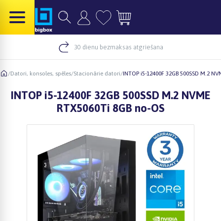
30 dienu bezmaksas atgriešana
/
Datori, konsoles, spēles
/
Stacionārie datori
/
INTOP i5-12400F 32GB 500SSD M.2 NV
INTOP i5-12400F 32GB 500SSD M.2 NVME
RTX5060Ti 8GB no-OS