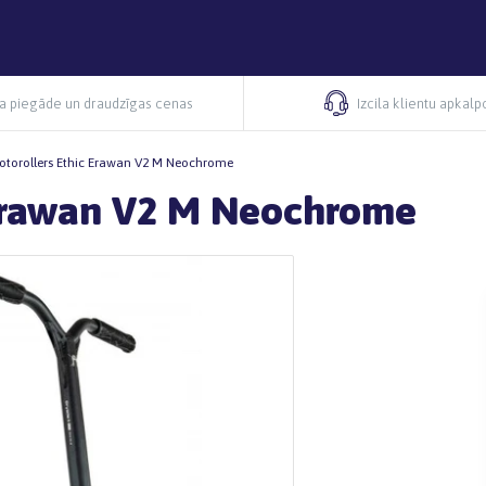
ra piegāde un draudzīgas cenas
Izcila klientu apkal
motorollers Ethic Erawan V2 M Neochrome
c Erawan V2 M Neochrome