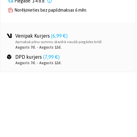
Piegāde: 1-4 d.d.
Norēķinieties bez papildmaksas 6 mēn.
Venipak Kurjers
(
6,99 €
)
Apmaksā pilnu summu skaidrā naudā piegādes brīdī.
Augusts 7d. - Augusts 12d.
DPD kurjers
(
7,99 €
)
Augusts 7d. - Augusts 12d.