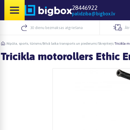
28446922
palidziba@bigbox.lv
30 dienu bezmaksas atgriešana
Āt
/
Atpūta, sports, tūrisms
/
Brīvā laika transports un piederumi
/
Skrejriteņi
/
Tricikla 
Tricikla motorollers Ethi