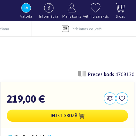
Valoda
Informācija
Mans konts
Vēlmju saraksts
Grozs
pošana
Pirkšanas ceļveži
Preces kods
4708130
219,00 €
IELIKT GROZĀ