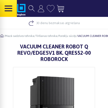
30 dienu bezmaksas atgriešana
/
Mazā sadzīves tehnika
/
Tīrīšanas tehnika
/
Putekļu sūcēji
/
VACUUM CLEANER ROBO
VACUUM CLEANER ROBOT Q
REVO/EDGE5V1 BK. QRES52-00
ROBOROCK