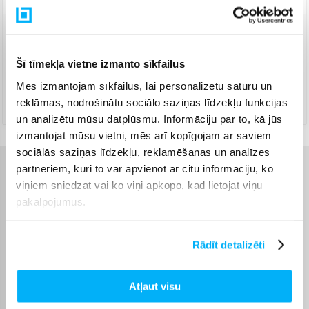
Venipak Kurjers
(
8,99 €
)
Apmaksā pilnu summu skaidrā naudā piegādes brīdī.
Šī tīmekļa vietne izmanto sīkfailus
Augusts 10d. - Augusts 11d.
Mēs izmantojam sīkfailus, lai personalizētu saturu un
DPD kurjers
(
9,99 €
)
reklāmas, nodrošinātu sociālo saziņas līdzekļu funkcijas
Augusts 10d. - Augusts 11d.
un analizētu mūsu datplūsmu. Informāciju par to, kā jūs
izmantojat mūsu vietni, mēs arī kopīgojam ar saviem
sociālās saziņas līdzekļu, reklamēšanas un analīzes
partneriem, kuri to var apvienot ar citu informāciju, ko
Raksturlielumi
viņiem sniedzat vai ko viņi apkopo, kad lietojat viņu
pakalpojumus.
Ražotājs
Roborock
Rādīt detalizēti
Bezvadu
Bezvadu
Darbības laiks ar pilnu
240
Atļaut visu
uzlādi, līdz, min.