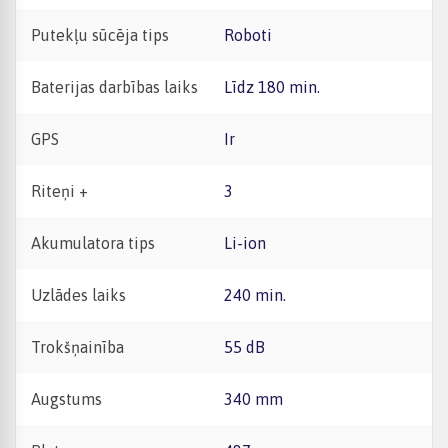
Putekļu sūcēja tips
Roboti
Baterijas darbības laiks
Līdz 180 min.
GPS
Ir
Riteņi +
3
Akumulatora tips
Li-ion
Uzlādes laiks
240 min.
Trokšņainība
55 dB
Augstums
340 mm