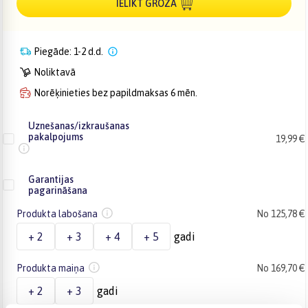
IELIKT GROZĀ
Piegāde: 1-2 d.d.
Noliktavā
Norēķinieties bez papildmaksas 6 mēn.
Uznešanas/izkraušanas
pakalpojums
19,99 €
Garantijas
pagarināšana
Produkta labošana
No 125,78 €
+ 2
+ 3
+ 4
+ 5
gadi
Produkta maiņa
No 169,70 €
+ 2
+ 3
gadi