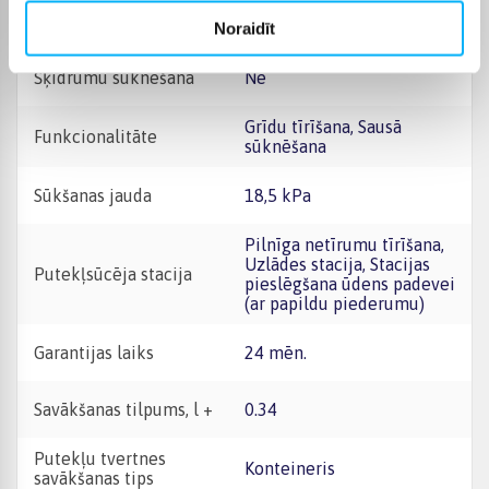
Pašattīrīšanās stacija
Jā
Noraidīt
Šķidrumu sūknēšana
Nē
Grīdu tīrīšana, Sausā
Funkcionalitāte
sūknēšana
Sūkšanas jauda
18,5 kPa
Pilnīga netīrumu tīrīšana,
Uzlādes stacija, Stacijas
Putekļsūcēja stacija
pieslēgšana ūdens padevei
(ar papildu piederumu)
Garantijas laiks
24 mēn.
Savākšanas tilpums, l +
0.34
Putekļu tvertnes
Konteineris
savākšanas tips