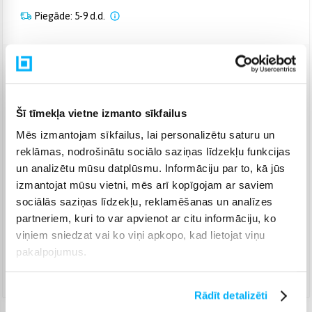
Piegāde: 5-9 d.d.
Venipak pakomāts
(
2,99 €
)
Augusts 14d. - Augusts 20d.
Venipak Kurjers
(
4,99 €
)
Šī tīmekļa vietne izmanto sīkfailus
Apmaksā pilnu summu skaidrā naudā piegādes brīdī.
Mēs izmantojam sīkfailus, lai personalizētu saturu un
Augusts 14d. - Augusts 20d.
reklāmas, nodrošinātu sociālo saziņas līdzekļu funkcijas
Omniva pakomāts
(
3,99 €
)
un analizētu mūsu datplūsmu. Informāciju par to, kā jūs
Augusts 14d. - Augusts 20d.
izmantojat mūsu vietni, mēs arī kopīgojam ar saviem
Smartposti pakomāts
(
2,99 €
)
sociālās saziņas līdzekļu, reklamēšanas un analīzes
Augusts 14d. - Augusts 20d.
partneriem, kuri to var apvienot ar citu informāciju, ko
DPD pakomāts
(
4,99 €
)
viņiem sniedzat vai ko viņi apkopo, kad lietojat viņu
Augusts 14d. - Augusts 20d.
pakalpojumus.
DPD kurjers
(
5,99 €
)
Augusts 14d. - Augusts 20d.
Rādīt detalizēti