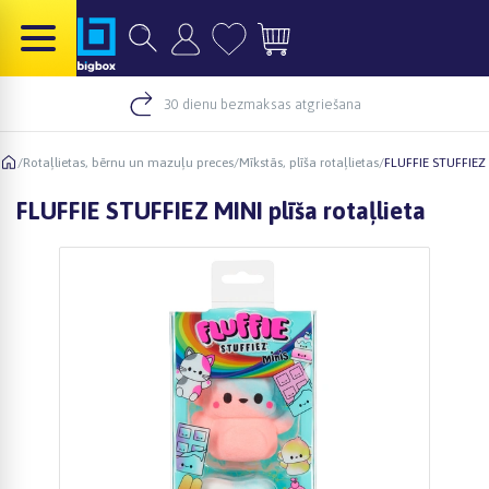
30 dienu bezmaksas atgriešana
/
Rotaļlietas, bērnu un mazuļu preces
/
Mīkstās, plīša rotaļlietas
/
FLUFFIE STUFFIEZ M
FLUFFIE STUFFIEZ MINI plīša rotaļlieta