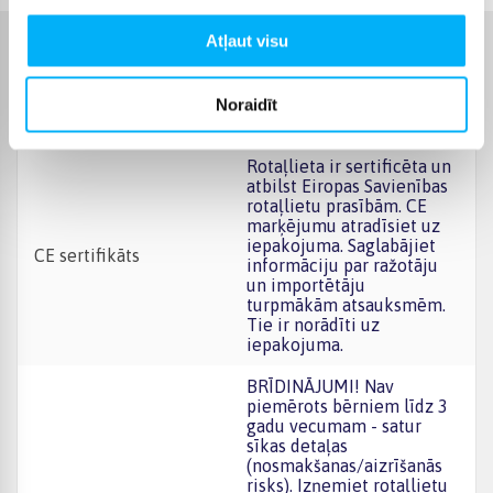
Atļaut visu
Raksturlielumi
Noraidīt
Ražotājs
FLUFFIE STUFFIEZ
Rotaļlieta ir sertificēta un
atbilst Eiropas Savienības
rotaļlietu prasībām. CE
marķējumu atradīsiet uz
iepakojuma. Saglabājiet
CE sertifikāts
informāciju par ražotāju
un importētāju
turpmākām atsauksmēm.
Tie ir norādīti uz
iepakojuma.
BRĪDINĀJUMI! Nav
piemērots bērniem līdz 3
gadu vecumam - satur
sīkas detaļas
(nosmakšanas/aizrīšanās
risks). Izņemiet rotaļlietu