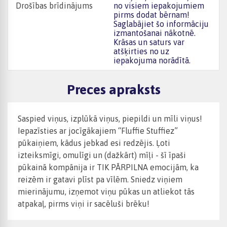
Drošības brīdinājums
no visiem iepakojumiem
pirms dodat bērnam!
Saglabājiet šo informāciju
izmantošanai nākotnē.
Krāsas un saturs var
atšķirties no uz
iepakojuma norādītā.
Preces apraksts
Saspied viņus, izplūkā viņus, piepildi un mīli viņus!
Iepazīsties ar jocīgākajiem “Fluffie Stuffiez”
pūkaiņiem, kādus jebkad esi redzējis. Ļoti
izteiksmīgi, omulīgi un (dažkārt) mīļi - šī īpaši
pūkainā kompānija ir TIK PĀRPILNA emocijām, ka
reizēm ir gatavi plīst pa vīlēm. Sniedz viņiem
mierinājumu, izņemot viņu pūkas un atliekot tās
atpakaļ, pirms viņi ir sacēluši brēku!