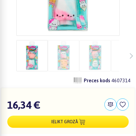
Preces kods
4607314
16,34 €
IELIKT GROZĀ