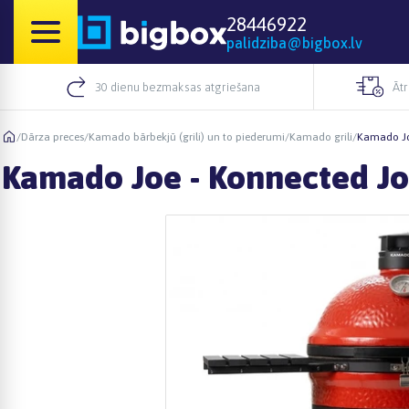
28446922
palidziba@bigbox.lv
30 dienu bezmaksas atgriešana
Āt
/
Dārza preces
/
Kamado bārbekjū (grili) un to piederumi
/
Kamado grili
/
Kamado Jo
Kamado Joe - Konnected J