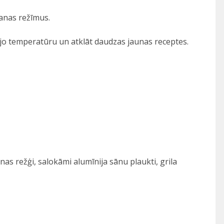
šanas režīmus.
šējo temperatūru un atklāt daudzas jaunas receptes.
s režģi, salokāmi alumīnija sānu plaukti, grila