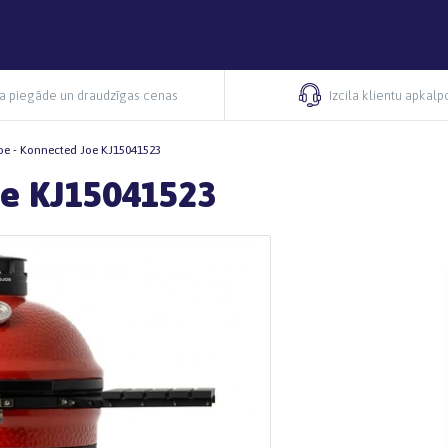
ra piegāde un draudzīgas cenas
Izcila klientu apkal
e - Konnected Joe KJ15041523
oe KJ15041523