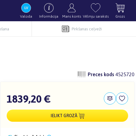
Valoda
Informācija
Mans konts
Vēlmju saraksts
Grozs
pošana
Pirkšanas ceļveži
Preces kods
4525720
1839,20 €
IELIKT GROZĀ