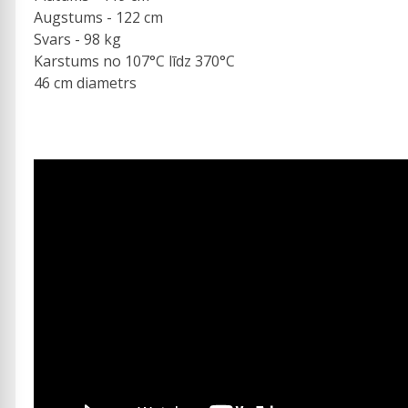
Augstums - 122 cm
Svars - 98 kg
Karstums no 107°C līdz 370°C
46 cm diametrs