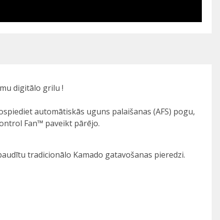
u digitālo grilu !
 nospiediet automātiskās uguns palaišanas (AFS) pogu,
ontrol Fan™ paveikt pārējo.
izbaudītu tradicionālo Kamado gatavošanas pieredzi.