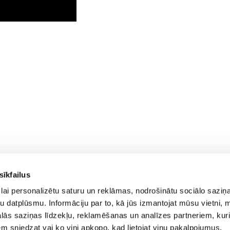
sīkfailus
lai personalizētu saturu un reklāmas, nodrošinātu sociālo saziņa
u datplūsmu. Informāciju par to, kā jūs izmantojat mūsu vietni, 
ās saziņas līdzekļu, reklamēšanas un analīzes partneriem, kuri
iem sniedzat vai ko viņi apkopo, kad lietojat viņu pakalpojumus.