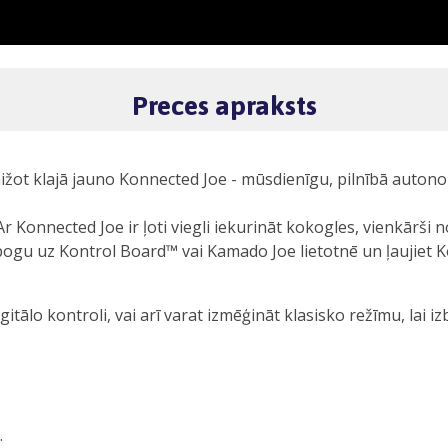
Preces apraksts
aižot klajā jauno Konnected Joe - mūsdienīgu, pilnībā autonom
 Konnected Joe ir ļoti viegli iekurināt kokogles, vienkārši
pogu uz Kontrol Board™ vai Kamado Joe lietotnē un ļaujiet K
tālo kontroli, vai arī varat izmēģināt klasisko režīmu, lai 
.