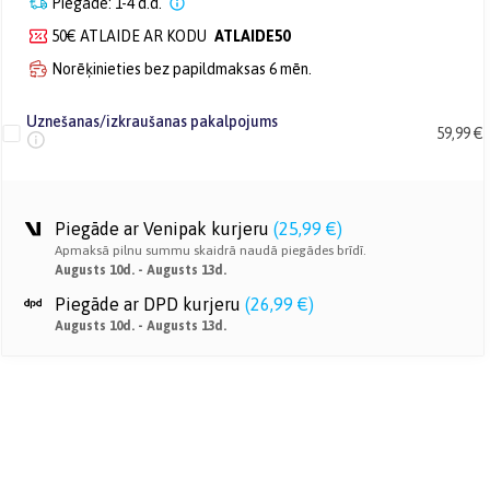
Piegāde: 1-4 d.d.
50€ ATLAIDE AR KODU
ATLAIDE50
Norēķinieties bez papildmaksas 6 mēn.
Uznešanas/izkraušanas pakalpojums
59,99 €
Piegāde ar Venipak kurjeru
(
25,99 €
)
Apmaksā pilnu summu skaidrā naudā piegādes brīdī.
Augusts 10d. - Augusts 13d.
Piegāde ar DPD kurjeru
(
26,99 €
)
Augusts 10d. - Augusts 13d.