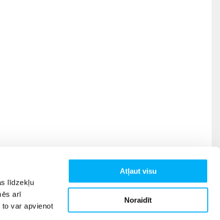
Atļaut visu
s līdzekļu
mēs arī
Noraidīt
 to var apvienot