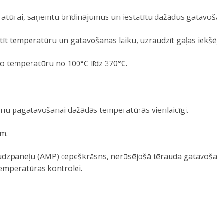
mperatūrai, saņemtu brīdinājumus un iestatītu dažādus gatavo
tatīt temperatūru un gatavošanas laiku, uzraudzīt gaļas iek
to temperatūru no 100°C līdz 370°C.
nu pagatavošanai dažādās temperatūrās vienlaicīgi.
em.
audzpaneļu (AMP) cepeškrāsns, nerūsējošā tērauda gatavošana
 temperatūras kontrolei.