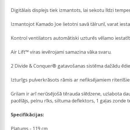
Digitālais displejs tiek izmantots, lai sekotu līdzi te
Izmantojot Kamado Joe lietotni savā tālrunī, varat ies
Kontrol ventilators automātiski uzturēs vēlamo iestatī
Air Lift™ viras ievērojami samazina vāka svaru.
2 Divide & Conquer® gatavošanas sistēma dažādu ēdie
Izturīgs pulverkrāsots rāmis ar nefiksējamiem ritenīši
Grilam ir arī nerūsējošā tērauda slēdzene, uzlabota d
pacēlājs, pelnu rīks, siltuma deflektors, 1 gaļas zonde
Specifikācijas:
Platums - 119 cm