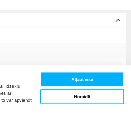
Atļaut visu
s līdzekļu
mēs arī
Noraidīt
 to var apvienot