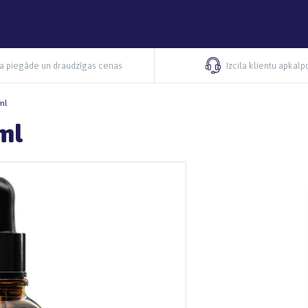
ra piegāde un draudzīgas cenas
Izcila klientu apkal
ml
ml