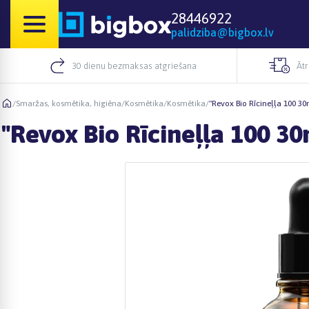
28446922
palidziba@bigbox.lv
30 dienu bezmaksas atgriešana
Āt
/
Smaržas, kosmētika, higiēna
/
Kosmētika
/
Kosmētika
/
"Revox Bio Rīcineļļa 100 30
"Revox Bio Rīcineļļa 100 30