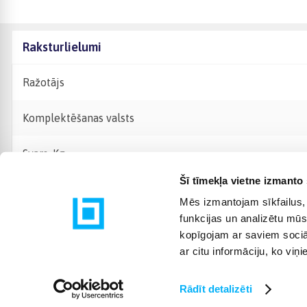
Raksturlielumi
Ražotājs
Komplektēšanas valsts
Svars, Kg
Šī tīmekļa vietne izmanto 
Mēs izmantojam sīkfailus, 
funkcijas un analizētu mūs
kopīgojam ar saviem sociāl
ar citu informāciju, ko viņ
Rādīt detalizēti