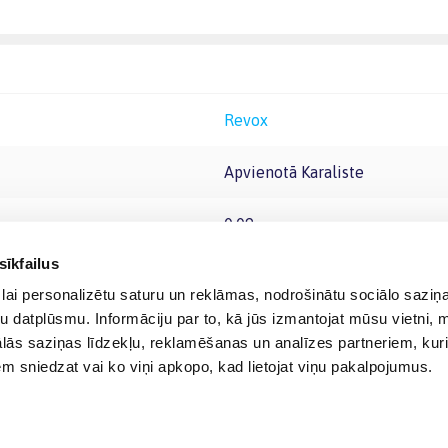
Revox
Apvienotā Karaliste
0.09
sīkfailus
lai personalizētu saturu un reklāmas, nodrošinātu sociālo saziņa
u datplūsmu. Informāciju par to, kā jūs izmantojat mūsu vietni, 
ās saziņas līdzekļu, reklamēšanas un analīzes partneriem, kuri
iem sniedzat vai ko viņi apkopo, kad lietojat viņu pakalpojumus.
© 2012-
2026
BIGBOX.LV