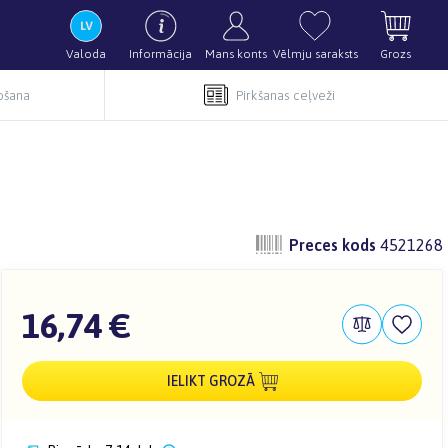
Valoda
Informācija
Mans konts
Vēlmju saraksts
Grozs
pošana
Pirkšanas ceļveži
Preces kods
4521268
16,74 €
IELIKT GROZĀ