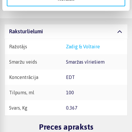
Augusts 18d. - Augusts 27d.
Raksturlielumi
Ražotājs
Zadig & Voltaire
Smaržu veids
Smaržas vīriešiem
Koncentrācija
EDT
Tilpums, ml
100
Svars, Kg
0.367
Preces apraksts