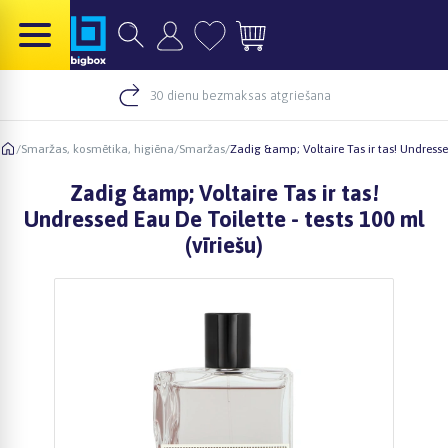
30 dienu bezmaksas atgriešana
/
Smaržas, kosmētika, higiēna
/
Smaržas
/
Zadig &amp; Voltaire Tas ir tas! Undressed
Zadig &amp; Voltaire Tas ir tas!
Undressed Eau De Toilette - tests 100 ml
(vīriešu)