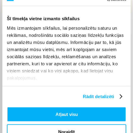
IELIKT GROZĀ
Šī tīmekļa vietne izmanto sīkfailus
Piegāde: 7-14 d.d.
Mēs izmantojam sīkfailus, lai personalizētu saturu un
reklāmas, nodrošinātu sociālo saziņas līdzekļu funkcijas
un analizētu mūsu datplūsmu. Informāciju par to, kā jūs
Venipak pakomāts
(
2,99 €
)
izmantojat mūsu vietni, mēs arī kopīgojam ar saviem
Augusts 17d. - Augusts 26d.
sociālās saziņas līdzekļu, reklamēšanas un analīzes
Venipak Kurjers
(
3,99 €
)
partneriem, kuri to var apvienot ar citu informāciju, ko
Apmaksā pilnu summu skaidrā naudā piegādes brīdī.
viņiem sniedzat vai ko viņi apkopo, kad lietojat viņu
Augusts 18d. - Augusts 27d.
pakalpojumus.
Omniva pakomāts
(
3,99 €
)
Augusts 17d. - Augusts 26d.
Rādīt detalizēti
Smartposti pakomāts
(
2,99 €
)
Augusts 17d. - Augusts 26d.
DPD pakomāts
(
4,99 €
)
Atļaut visu
Augusts 17d. - Augusts 26d.
DPD kurjers
(
4,99 €
)
Noraidīt