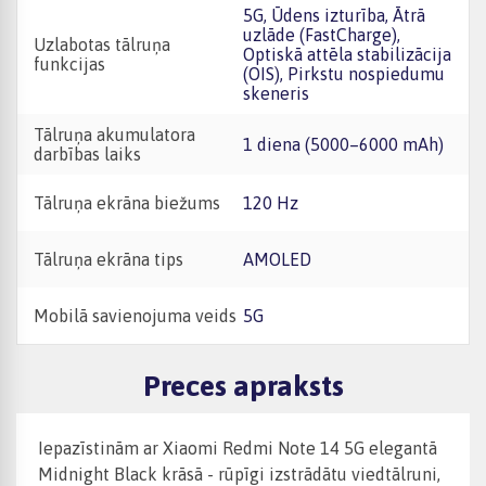
5G, Ūdens izturība, Ātrā
uzlāde (FastCharge),
Uzlabotas tālruņa
Optiskā attēla stabilizācija
funkcijas
(OIS), Pirkstu nospiedumu
skeneris
Tālruņa akumulatora
1 diena (5000–6000 mAh)
darbības laiks
Tālruņa ekrāna biežums
120 Hz
Tālruņa ekrāna tips
AMOLED
Mobilā savienojuma veids
5G
Preces apraksts
Iepazīstinām ar Xiaomi Redmi Note 14 5G elegantā
Midnight Black krāsā - rūpīgi izstrādātu viedtālruni,