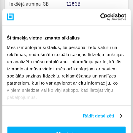
Iekšējā atmiņa, GB
128GB
Operatīvā atmiņa, (RAM)
6 GB
GPS
Ir
Šī tīmekļa vietne izmanto sīkfailus
Mēs izmantojam sīkfailus, lai personalizētu saturu un
Pirkstu nospiedumu
Jā
lasītājs +
reklāmas, nodrošinātu sociālo saziņas līdzekļu funkcijas
un analizētu mūsu datplūsmu. Informāciju par to, kā jūs
Savienojums
USB Type-C 2.0, OTG
izmantojat mūsu vietni, mēs arī kopīgojam ar saviem
sociālās saziņas līdzekļu, reklamēšanas un analīzes
Akumulators
5110 mAh
partneriem, kuri to var apvienot ar citu informāciju, ko
viņiem sniedzat vai ko viņi apkopo, kad lietojat viņu
20 MP, f/2.2, 21mm (wide),
pakalpojumus.
Priekšējā kamera
1/4.0", 0.7µm
108 MP, f/1.7, 24mm
Rādīt detalizēti
(wide), 1/1.67", 0.64µm,
Aizmugurējā kamera
PDAF, OIS 8 MP, f/2.2,
16mm (ultrawide), 1/4.4",