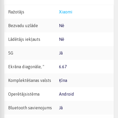
Ražotājs
Xiaomi
Bezvadu uzlāde
Nē
Lādētājs iekļauts
Nē
5G
Jā
Ekrāna diagonāle, "
6.67
Komplektēšanas valsts
Ķīna
Operētājsistēma
Android
Bluetooth savienojums
Jā