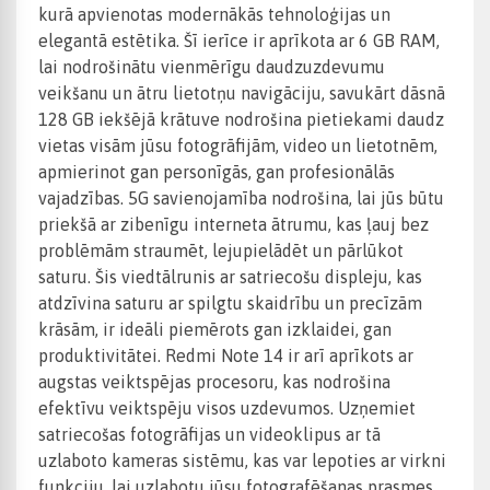
kurā apvienotas modernākās tehnoloģijas un
elegantā estētika. Šī ierīce ir aprīkota ar 6 GB RAM,
lai nodrošinātu vienmērīgu daudzuzdevumu
veikšanu un ātru lietotņu navigāciju, savukārt dāsnā
128 GB iekšējā krātuve nodrošina pietiekami daudz
vietas visām jūsu fotogrāfijām, video un lietotnēm,
apmierinot gan personīgās, gan profesionālās
vajadzības. 5G savienojamība nodrošina, lai jūs būtu
priekšā ar zibenīgu interneta ātrumu, kas ļauj bez
problēmām straumēt, lejupielādēt un pārlūkot
saturu. Šis viedtālrunis ar satriecošu displeju, kas
atdzīvina saturu ar spilgtu skaidrību un precīzām
krāsām, ir ideāli piemērots gan izklaidei, gan
produktivitātei. Redmi Note 14 ir arī aprīkots ar
augstas veiktspējas procesoru, kas nodrošina
efektīvu veiktspēju visos uzdevumos. Uzņemiet
satriecošas fotogrāfijas un videoklipus ar tā
uzlaboto kameras sistēmu, kas var lepoties ar virkni
funkciju, lai uzlabotu jūsu fotografēšanas prasmes,