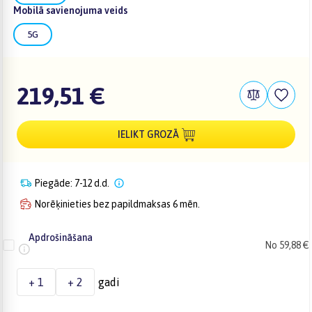
Mobilā savienojuma veids
5G
219,51 €
IELIKT GROZĀ
Piegāde: 7-12 d.d.
Norēķinieties bez papildmaksas 6 mēn.
Apdrošināšana
No 59,88 €
+ 1
+ 2
gadi