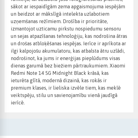
sākot ar iespaidīgām zema apgaismojuma iespējām
un beidzot ar mākslīgā intelekta uzlabotiem
uzņemšanas režīmiem. Drošība ir prioritāte,
izmantojot uzticamu pirkstu nospiedumu sensoru
un sejas atpazīšanas tehnoloģiju, kas nodrošina ātras
un drošas atbloķēšanas iespējas. Ierīce ir aprīkota ar
ilgi kalpojošu akumulatoru, kas atbalsta ātru uzlādi,
nodrošinot, ka jums ir enerģijas pieplūdums visas
dienas garumā bez biežiem pārtraukumiem. Xiaomi
Redmi Note 14 5G Midnight Black krāsā, kas
ieturēta glītā, modernā dizainā, kas rokās ir
premium klases, ir lieliska izvēle tiem, kas meklē
veiktspēju, stilu un savienojamību vienā jaudīgā
ierīcē.