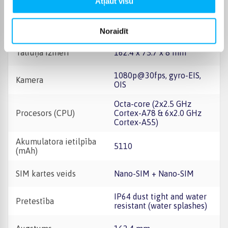
1.0µm 2 MP, f/2.4, (macro)
Atļaut visu
microSDXC (uses shared
Atmiņas kartes veids
SIM slot)
Noraidīt
Tālruņa izmēri
162.4 x 75.7 x 8 mm
1080p@30fps, gyro-EIS,
Kamera
OIS
Octa-core (2x2.5 GHz
Procesors (CPU)
Cortex-A78 & 6x2.0 GHz
Cortex-A55)
Akumulatora ietilpība
5110
(mAh)
SIM kartes veids
Nano-SIM + Nano-SIM
IP64 dust tight and water
Pretestība
resistant (water splashes)