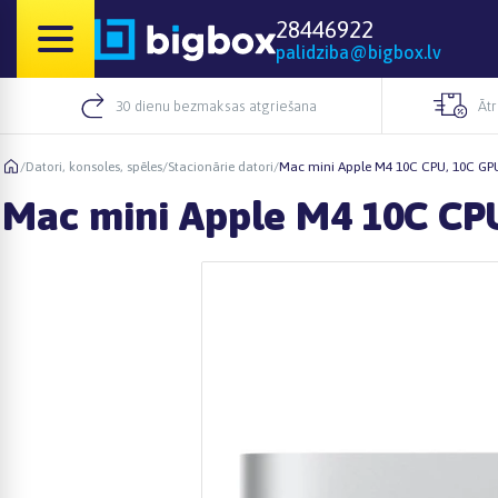
28446922
palidziba@bigbox.lv
30 dienu bezmaksas atgriešana
Āt
/
Datori, konsoles, spēles
/
Stacionārie datori
/
Mac mini Apple M4 10C CPU, 10C G
Mac mini Apple M4 10C C