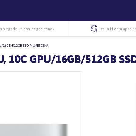
ra piegāde un draudzīgas cenas
Izcila klientu apkal
PU/16GB/512GB SSD MU9E3ZE/A
PU, 10C GPU/16GB/512GB S