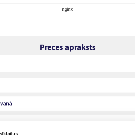
Preces apraksts
āvanā
sīkfailus