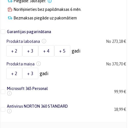
Piegāde: Jautājiet
Norēķinieties bez papildmaksas 6 mēn.
Bezmaksas piegāde uz pakomātiem
Garantijas pagarināšana
Produkta labošana
No 273,18 €
+ 2
+ 3
+ 4
+ 5
gadi
Produkta maiņa
No 370,70 €
+ 2
+ 3
gadi
Microsoft 365 Personal
99,99 €
Antivirus NORTON 360 STANDARD
18,99 €