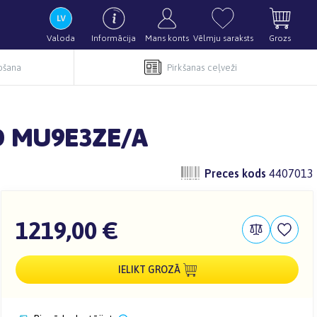
Valoda
Informācija
Mans konts
Vēlmju saraksts
Grozs
pošana
Pirkšanas ceļveži
SD MU9E3ZE/A
Preces kods
4407013
1219,00 €
IELIKT GROZĀ