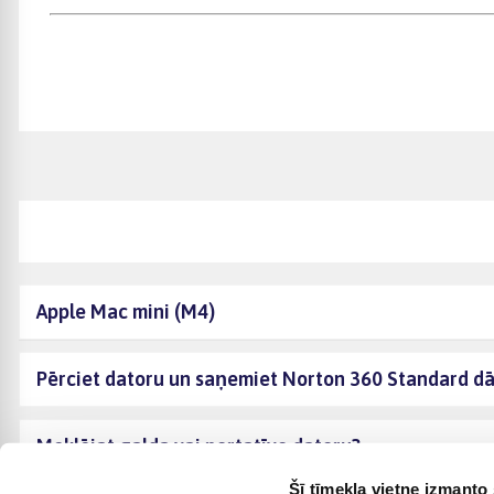
Apple Mac mini (M4)
Pērciet datoru un saņemiet Norton 360 Standard d
Meklējat galda vai portatīvo datoru?
Šī tīmekļa vietne izmanto 