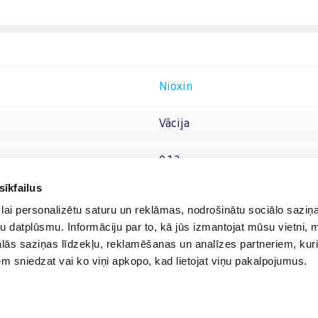
Nioxin
Vācija
0.13
sīkfailus
lai personalizētu saturu un reklāmas, nodrošinātu sociālo saziņa
u datplūsmu. Informāciju par to, kā jūs izmantojat mūsu vietni, 
ās saziņas līdzekļu, reklamēšanas un analīzes partneriem, kuri
iem sniedzat vai ko viņi apkopo, kad lietojat viņu pakalpojumus.
© 2012-
2026
BIGBOX.LV