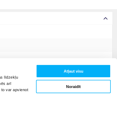
Atļaut visu
s līdzekļu
mēs arī
Noraidīt
 to var apvienot