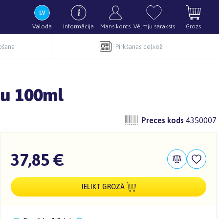
Valoda
Informācija
Mans konts
Vēlmju saraksts
Grozs
pošana
Pirkšanas ceļveži
nu 100ml
Preces kods
4350007
37,85 €
IELIKT GROZĀ