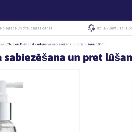
ra piegāde un draudzīgas cenas
Izcila klientu apkal
zekļi
/
"Nioxin Diaboost - intensīva sabiezēšana un pret lūšanu 100ml
va sabiezēšana un pret lūša