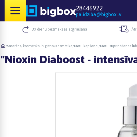
28446922
palidziba@bigbox.lv
30 dienu bezmaksas atgriešana
Āt
/
Smaržas, kosmētika, higiēna
/
Kosmētika
/
Matu kopšanai
/
Matu stiprināšanas līd
"Nioxin Diaboost - intensī