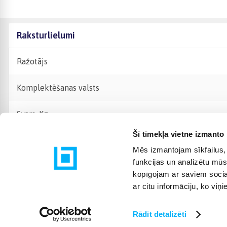
Raksturlielumi
Ražotājs
Komplektēšanas valsts
Svars, Kg
Šī tīmekļa vietne izmanto 
Mēs izmantojam sīkfailus, 
funkcijas un analizētu mūs
kopīgojam ar saviem sociāl
ar citu informāciju, ko viņ
Rādīt detalizēti