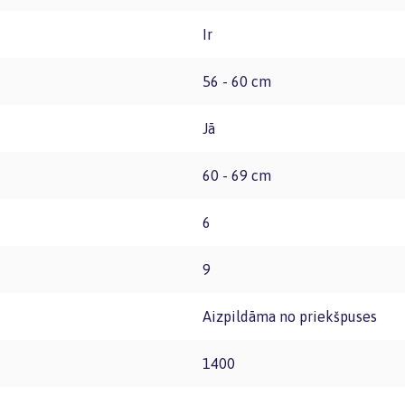
Ir
56 - 60 cm
Jā
60 - 69 cm
6
9
Aizpildāma no priekšpuses
1400