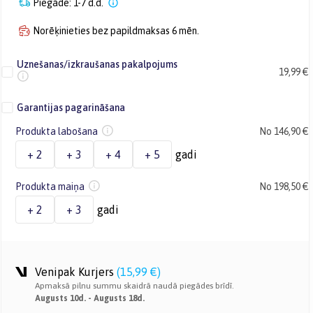
Piegāde: 1-7 d.d.
Norēķinieties bez papildmaksas 6 mēn.
Uznešanas/izkraušanas pakalpojums
19,99 €
Garantijas pagarināšana
Produkta labošana
No 146,90 €
+ 2
+ 3
+ 4
+ 5
gadi
Produkta maiņa
No 198,50 €
+ 2
+ 3
gadi
Venipak Kurjers
(
15,99 €
)
Apmaksā pilnu summu skaidrā naudā piegādes brīdī.
Augusts 10d. - Augusts 18d.