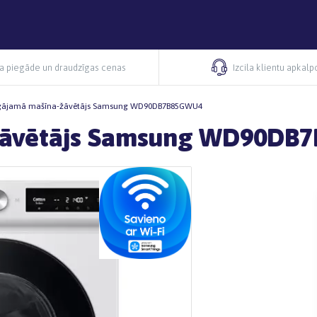
ra piegāde un draudzīgas cenas
Izcila klientu apkal
gājamā mašīna-žāvētājs Samsung WD90DB7B85GWU4
-žāvētājs Samsung WD90DB