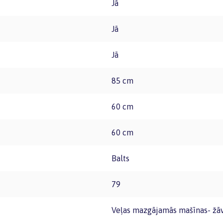
Jā
Jā
Jā
85 cm
60 cm
60 cm
Balts
79
Veļas mazgājamās mašīnas- žāv