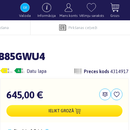
Valoda
Informācija
Mans konts
Vēlmju saraksts
Grozs
pošana
Pirkšanas ceļveži
7B85GWU4
Datu lapa
Preces kods
4314917
645,00 €
IELIKT GROZĀ