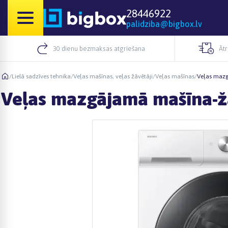
28446922
palidziba@bigbox.lv
30 dienu bezmaksas atgriešana
Āt
/
Lielā sadzīves tehnika
/
Veļas mašīnas, veļas žāvētāji
/
Veļas mašīnas
/
Veļas maz
Veļas mazgājamā mašīna