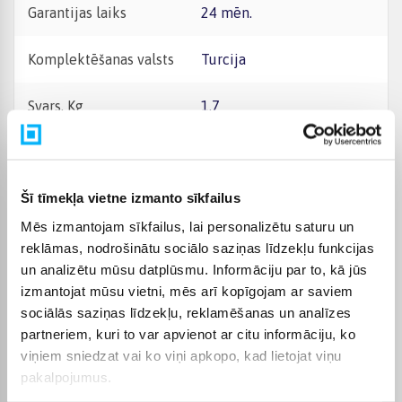
Garantijas laiks
24 mēn.
Komplektēšanas valsts
Turcija
Svars, Kg
1.7
Ražotāja krāsa
Balts, Melns
Šī tīmekļa vietne izmanto sīkfailus
Materiāls -
Metāls
Mēs izmantojam sīkfailus, lai personalizētu saturu un
Augstums, cm -
28
reklāmas, nodrošinātu sociālo saziņas līdzekļu funkcijas
un analizētu mūsu datplūsmu. Informāciju par to, kā jūs
izmantojat mūsu vietni, mēs arī kopīgojam ar saviem
Platums, cm -
28
sociālās saziņas līdzekļu, reklamēšanas un analīzes
partneriem, kuri to var apvienot ar citu informāciju, ko
Garums, cm -
28
viņiem sniedzat vai ko viņi apkopo, kad lietojat viņu
pakalpojumus.
Mājas telpa
Dzīvojamā istaba