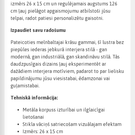
izmērs 26 x 15 cm un regulējamais augstums 126
cm ļauj pielāgot apgaismojumu atbilstoši jūsu
telpai, radot patiesi personalizētu gaisotni.
Izpaudiet savu radošumu
Pateicoties melnbaltajai krāsu gammai, šī lustra bez
piepūles iederas jebkurā interjera stilā - gan
modernā, gan industriālā, gan skandināvu stilā. Tās
daudzpusīgais dizains ļauj eksperimentēt ar
dažādiem interjera motīviem, padarot to par lielisku
papildinājumu jūsu viesistabai, ēdamzonai vai
guļamistabai.
Tehniskā informācija:
Metāla korpuss izturībai un ilglaicīgai
lietošanai
Stikla vāciņš satriecošam vizuālajam efektam
Izmērs: 26 x 15 cm