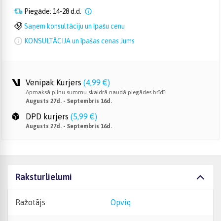
Piegāde: 14-28 d.d.
Saņem konsultāciju un īpašu cenu
KONSULTĀCIJA un īpašas cenas Jums
Venipak Kurjers
(
4,99 €
)
Apmaksā pilnu summu skaidrā naudā piegādes brīdī.
Augusts 27d. - Septembris 16d.
DPD kurjers
(
5,99 €
)
Augusts 27d. - Septembris 16d.
Raksturlielumi
Ražotājs
Opviq