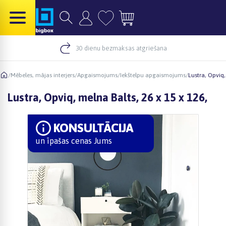
30 dienu bezmaksas atgriešana
/
Mēbeles, mājas interjers
/
Apgaismojums
/
Iekštelpu apgaismojums
/
Lustra, Opviq,
Lustra, Opviq, melna Balts, 26 x 15 x 126,
KONSULTĀCIJA
un īpašas cenas Jums