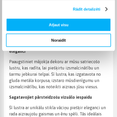
Iepakojuma skaits
1
Rādīt detalizēti
Preces apraksts
Atļaut visu
Noraidīt
Pārveidojiet savu telpu ar mūsu lustras moderno
eleganci
Paaugstiniet mājokļa dekoru ar mūsu satriecošo
lustru, kas radīta, lai piešķirtu izsmalcinātību un
šarmu jebkurai telpai. Šī lustra, kas izgatavota no
gluda metāla korpusa, izstaro mūsdienīgumu un
izsmalcinātību, kas noteikti aizraus jūsu viesus.
Sagatavojiet pārsteidzošu vizuālo iespaidu
Šī lustra ar unikālu stikla vāciņu piešķir eleganci un
rada aizraujošu gaismas un ēnu spēli. Tās ideālais