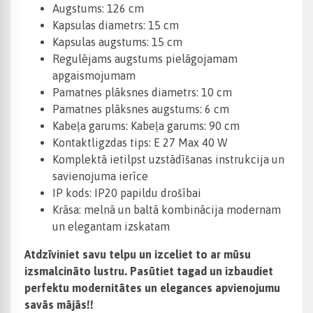
Augstums: 126 cm
Kapsulas diametrs: 15 cm
Kapsulas augstums: 15 cm
Regulējams augstums pielāgojamam
apgaismojumam
Pamatnes plāksnes diametrs: 10 cm
Pamatnes plāksnes augstums: 6 cm
Kabeļa garums: Kabeļa garums: 90 cm
Kontaktligzdas tips: E 27 Max 40 W
Komplektā ietilpst uzstādīšanas instrukcija un
savienojuma ierīce
IP kods: IP20 papildu drošībai
Krāsa: melnā un baltā kombinācija modernam
un elegantam izskatam
Atdzīviniet savu telpu un izceliet to ar mūsu
izsmalcināto lustru. Pasūtiet tagad un izbaudiet
perfektu modernitātes un elegances apvienojumu
savās mājās!!