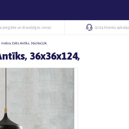
ra piegāde un draudzīgas cenas
Izcila klientu apkal
, melna Zelts Antīks, 36x36x124,
Antīks, 36x36x124,