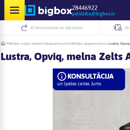
28446922
palidziba@bigbox.lv
30 dienu bezmaksas atgriešana
Āt
/
Mēbeles, mājas interjers
/
Apgaismojums
/
Iekštelpu apgaismojums
/
Lustra, Opviq
Lustra, Opviq, melna Zelts 
KONSULTĀCIJA
un īpašas cenas Jums