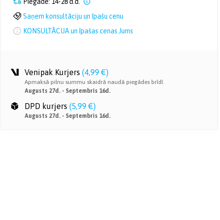
Piegāde: 14-28 d.d.
Saņem konsultāciju un īpašu cenu
KONSULTĀCIJA un īpašas cenas Jums
Venipak Kurjers
(
4,99 €
)
Apmaksā pilnu summu skaidrā naudā piegādes brīdī.
Augusts 27d. - Septembris 16d.
DPD kurjers
(
5,99 €
)
Augusts 27d. - Septembris 16d.