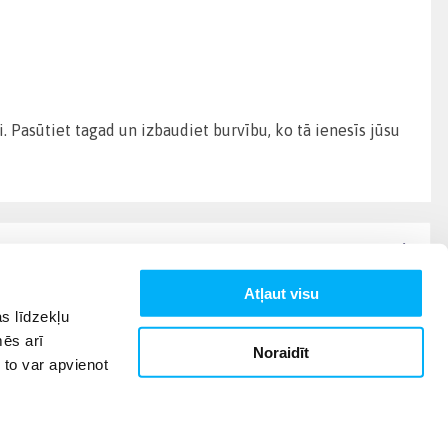
 Pasūtiet tagad un izbaudiet burvību, ko tā ienesīs jūsu
Atļaut visu
s līdzekļu
mēs arī
Noraidīt
 to var apvienot