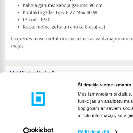
Kabeļa garums: Kabeļa garums: 90 cm
Kontaktligzdas tips: E 27 Max 40 W
IP kods: IP20
Krāsa: melna, zelta un antīka krāsa(-as)
Ļaujieties mūsu metāla korpusa lustras valdzinājumam un 
mājās.
Meklējat mēbeles?
Šī tīmekļa vietne izmanto 
Mēs izmantojam sīkfailus, 
funkcijas un analizētu mūs
kopīgojam ar saviem sociāl
ar citu informāciju, ko viņ
Rādīt detalizēti