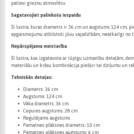
patiesi greznu atmosfēru.
Sagatavojiet paliekošu iespaidu
Šī lustra, kuras diametrs ir 36 cm un augstums 124 cm, p
apgaismojumu atbilstoši jūsu vajadzībām, neatkarīgi no tā
Nepārspējama meistarība
Šī lustra, kas izgatavota ar rūpīgu uzmanību detaļām, d
materiālu un krāsu kombinācija piešķir tai dziļumu un ra
Tehniskās detaļas:
Diametrs: 36 cm
Augstums: 124 cm
Vāka diametrs: 36 cm
Cepures augstums: 28 cm
Regulējams augstums
Pamatnes plāksnes diametrs: 10 cm
Pamatnes plāksnes augstums: 6 cm