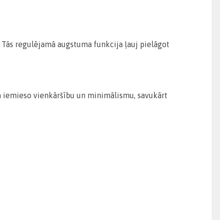
. Tās regulējamā augstuma funkcija ļauj pielāgot
ja iemieso vienkāršību un minimālismu, savukārt