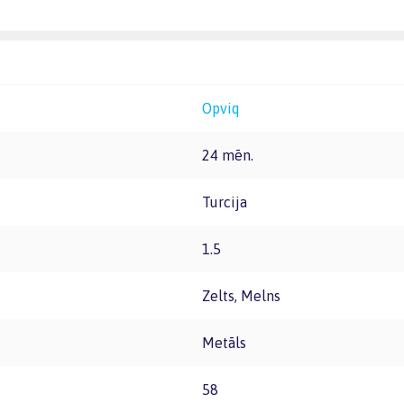
Opviq
24 mēn.
Turcija
1.5
Zelts, Melns
Metāls
58