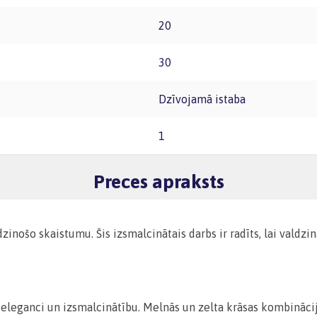
20
30
Dzīvojamā istaba
1
Preces apraksts
inošo skaistumu. Šis izsmalcinātais darbs ir radīts, lai valdzin
 eleganci un izsmalcinātību. Melnās un zelta krāsas kombinācija