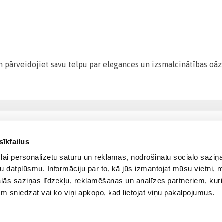
pārveidojiet savu telpu par elegances un izsmalcinātības oāzi.
sīkfailus
lai personalizētu saturu un reklāmas, nodrošinātu sociālo saziņa
u datplūsmu. Informāciju par to, kā jūs izmantojat mūsu vietni, 
ās saziņas līdzekļu, reklamēšanas un analīzes partneriem, kuri
iem sniedzat vai ko viņi apkopo, kad lietojat viņu pakalpojumus.
© 2012-
2026
BIGBOX.LV