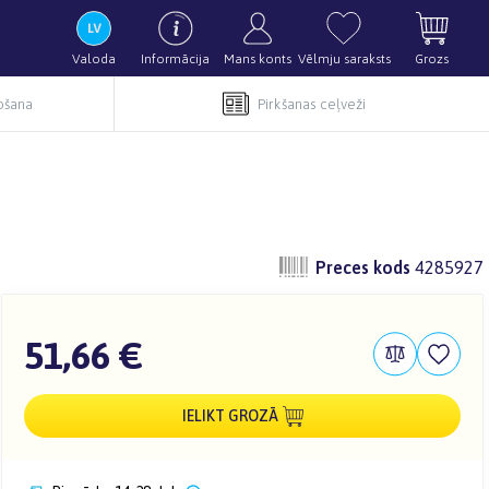
Valoda
Informācija
Mans konts
Vēlmju saraksts
Grozs
pošana
Pirkšanas ceļveži
Preces kods
4285927
51,66 €
IELIKT GROZĀ