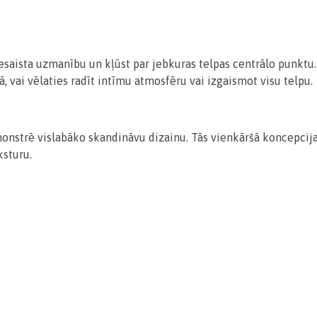
iesaista uzmanību un kļūst par jebkuras telpas centrālo punktu
, vai vēlaties radīt intīmu atmosfēru vai izgaismot visu telpu.
emonstrē vislabāko skandināvu dizainu. Tās vienkāršā koncepci
ksturu.