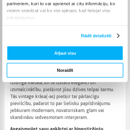
partneriem, kuri to var apvienot ar citu informāciju, ko
Iepakojuma skaits
1
viņiem sniedzat vai ko viņi apkopo, kad lietojat viņu
pakalpojumus.
Preces apraksts
Rādīt detalizēti
Pārveidojiet savu telpu ar mūsu vintage sienas
Atļaut visu
lampas burvīgo mirdzumu
Radiet valdzinošu gaisotni jebkurā telpā ar mūsu
Noraidīt
vintage sienas lampu. Šī lampa ir izgatavota no
izturīga metāla, un tā izstaro eleganci un
izsmalcinātību, piešķirot jūsu dzīves telpai šarmu.
Tās vintage krāsa(-as) piešķir tai pārlaicīgu
pievilcību, padarot to par lielisku papildinājumu
jebkuram modernam, novatoriskam, glam vai
skandināvu iedvesmotam interjeram.
Apgaismojiet savu apkārtni ar hipnotizējošu