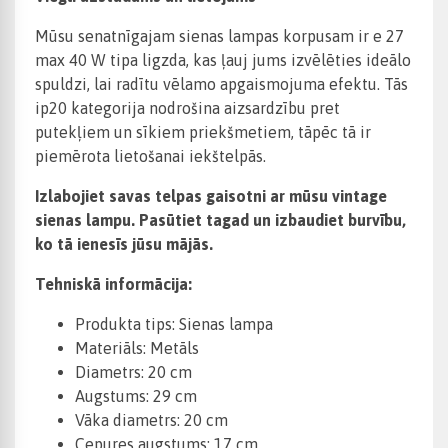
Mūsu senatnīgajam sienas lampas korpusam ir e 27
max 40 W tipa ligzda, kas ļauj jums izvēlēties ideālo
spuldzi, lai radītu vēlamo apgaismojuma efektu. Tās
ip20 kategorija nodrošina aizsardzību pret
putekļiem un sīkiem priekšmetiem, tāpēc tā ir
piemērota lietošanai iekštelpās.
Izlabojiet savas telpas gaisotni ar mūsu vintage
sienas lampu. Pasūtiet tagad un izbaudiet burvību,
ko tā ienesīs jūsu mājās.
Tehniskā informācija:
Produkta tips: Sienas lampa
Materiāls: Metāls
Diametrs: 20 cm
Augstums: 29 cm
Vāka diametrs: 20 cm
Cepures augstums: 17 cm