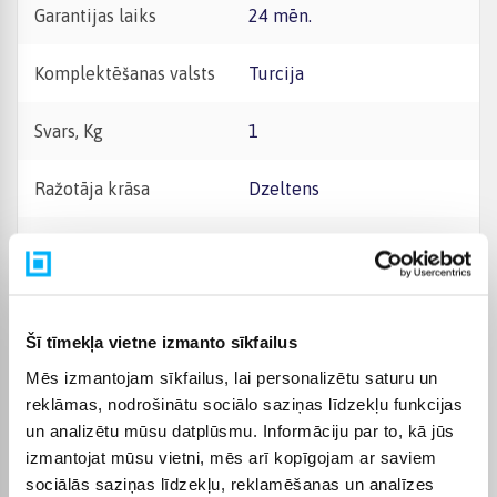
Garantijas laiks
24 mēn.
Komplektēšanas valsts
Turcija
Svars, Kg
1
Ražotāja krāsa
Dzeltens
Materiāls -
Metāls
Augstums, cm -
26
Šī tīmekļa vietne izmanto sīkfailus
Platums, cm -
26
Mēs izmantojam sīkfailus, lai personalizētu saturu un
reklāmas, nodrošinātu sociālo saziņas līdzekļu funkcijas
Garums, cm -
27
un analizētu mūsu datplūsmu. Informāciju par to, kā jūs
izmantojat mūsu vietni, mēs arī kopīgojam ar saviem
Mājas telpa
Dzīvojamā istaba
sociālās saziņas līdzekļu, reklamēšanas un analīzes