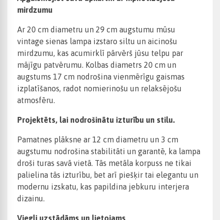
mirdzumu
Ar 20 cm diametru un 29 cm augstumu mūsu
vintage sienas lampa izstaro siltu un aicinošu
mirdzumu, kas acumirklī pārvērš jūsu telpu par
mājīgu patvērumu. Kolbas diametrs 20 cm un
augstums 17 cm nodrošina vienmērīgu gaismas
izplatīšanos, radot nomierinošu un relaksējošu
atmosfēru.
Projektēts, lai nodrošinātu izturību un stilu.
Pamatnes plāksne ar 12 cm diametru un 3 cm
augstumu nodrošina stabilitāti un garantē, ka lampa
droši turas savā vietā. Tās metāla korpuss ne tikai
palielina tās izturību, bet arī piešķir tai elegantu un
modernu izskatu, kas papildina jebkuru interjera
dizainu.
Viegli uzstādāms un lietojams