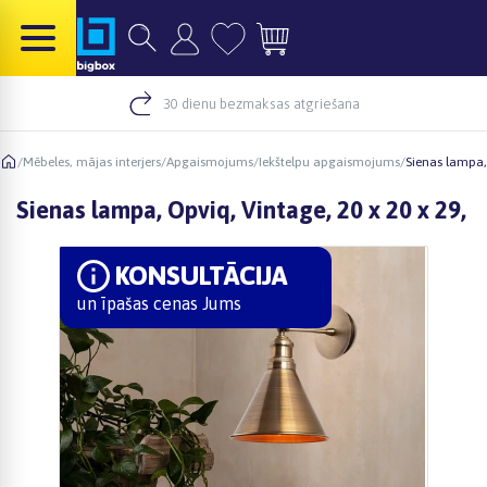
30 dienu bezmaksas atgriešana
/
Mēbeles, mājas interjers
/
Apgaismojums
/
Iekštelpu apgaismojums
/
Sienas lampa, 
Sienas lampa, Opviq, Vintage, 20 x 20 x 29,
KONSULTĀCIJA
un īpašas cenas Jums