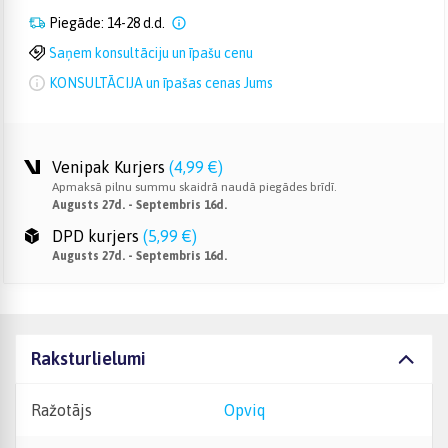
Piegāde: 14-28 d.d.
Saņem konsultāciju un īpašu cenu
KONSULTĀCIJA un īpašas cenas Jums
Venipak Kurjers
(
4,99 €
)
Apmaksā pilnu summu skaidrā naudā piegādes brīdī.
Augusts 27d. - Septembris 16d.
DPD kurjers
(
5,99 €
)
Augusts 27d. - Septembris 16d.
Raksturlielumi
Ražotājs
Opviq