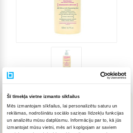
Preces kods
4275702
Šī tīmekļa vietne izmanto sīkfailus
Mēs izmantojam sīkfailus, lai personalizētu saturu un
13,56 €
reklāmas, nodrošinātu sociālo saziņas līdzekļu funkcijas
un analizētu mūsu datplūsmu. Informāciju par to, kā jūs
izmantojat mūsu vietni, mēs arī kopīgojam ar saviem
IELIKT GROZĀ