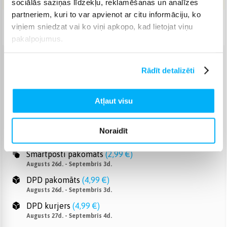
sociālās saziņas līdzekļu, reklamēšanas un analīzes
partneriem, kuri to var apvienot ar citu informāciju, ko
Piegāde: 14-20 d.d.
viņiem sniedzat vai ko viņi apkopo, kad lietojat viņu
pakalpojumus.
Venipak pakomāts
(
2,99 €
)
Rādīt detalizēti
Augusts 26d. - Septembris 3d.
Venipak Kurjers
(
3,99 €
)
Atļaut visu
Apmaksā pilnu summu skaidrā naudā piegādes brīdī.
Augusts 27d. - Septembris 4d.
Omniva pakomāts
(
3,99 €
)
Noraidīt
Augusts 26d. - Septembris 3d.
Smartposti pakomāts
(
2,99 €
)
Augusts 26d. - Septembris 3d.
DPD pakomāts
(
4,99 €
)
Augusts 26d. - Septembris 3d.
DPD kurjers
(
4,99 €
)
Augusts 27d. - Septembris 4d.