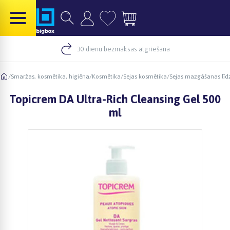
30 dienu bezmaksas atgriešana
/
Smaržas, kosmētika, higiēna
/
Kosmētika
/
Sejas kosmētika
/
Sejas mazgāšanas līdz
Topicrem DA Ultra-Rich Cleansing Gel 500
ml