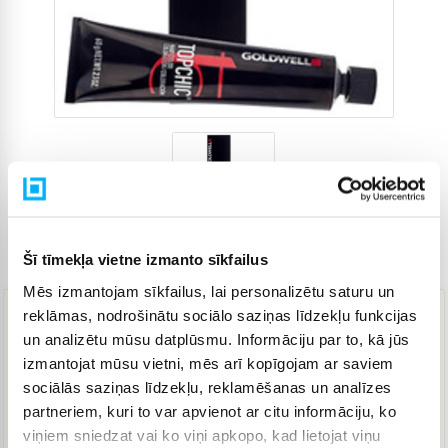
Šī tīmekļa vietne izmanto sīkfailus
Preces kods
4275565
Mēs izmantojam sīkfailus, lai personalizētu saturu un
reklāmas, nodrošinātu sociālo saziņas līdzekļu funkcijas
16,48 €
un analizētu mūsu datplūsmu. Informāciju par to, kā jūs
izmantojat mūsu vietni, mēs arī kopīgojam ar saviem
sociālās saziņas līdzekļu, reklamēšanas un analīzes
IELIKT GROZĀ
partneriem, kuri to var apvienot ar citu informāciju, ko
viņiem sniedzat vai ko viņi apkopo, kad lietojat viņu