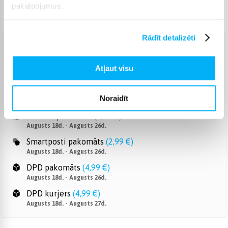
pakalpojumus.
Piegāde: 7-14 d.d.
Rādīt detalizēti
Venipak pakomāts
(
2,99 €
)
Augusts 18d. - Augusts 26d.
Atļaut visu
Venipak Kurjers
(
3,99 €
)
Apmaksā pilnu summu skaidrā naudā piegādes brīdī.
Noraidīt
Augusts 18d. - Augusts 27d.
Omniva pakomāts
(
3,99 €
)
Augusts 18d. - Augusts 26d.
Smartposti pakomāts
(
2,99 €
)
Augusts 18d. - Augusts 26d.
DPD pakomāts
(
4,99 €
)
Augusts 18d. - Augusts 26d.
DPD kurjers
(
4,99 €
)
Augusts 18d. - Augusts 27d.