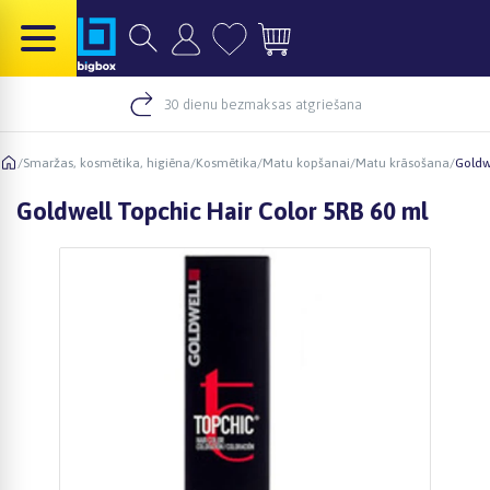
30 dienu bezmaksas atgriešana
/
Smaržas, kosmētika, higiēna
/
Kosmētika
/
Matu kopšanai
/
Matu krāsošana
/
Goldw
Goldwell Topchic Hair Color 5RB 60 ml