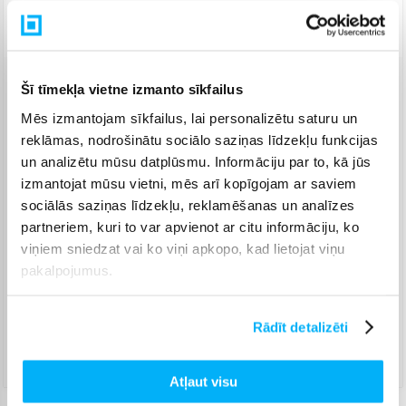
Piegāde: 14-20 d.d.
Šī tīmekļa vietne izmanto sīkfailus
Venipak pakomāts
(
2,99 €
)
Augusts 27d. - Septembris 4d.
Mēs izmantojam sīkfailus, lai personalizētu saturu un
reklāmas, nodrošinātu sociālo saziņas līdzekļu funkcijas
Venipak Kurjers
(
3,99 €
)
un analizētu mūsu datplūsmu. Informāciju par to, kā jūs
Apmaksā pilnu summu skaidrā naudā piegādes brīdī.
Augusts 28d. - Septembris 7d.
izmantojat mūsu vietni, mēs arī kopīgojam ar saviem
sociālās saziņas līdzekļu, reklamēšanas un analīzes
Omniva pakomāts
(
3,99 €
)
Augusts 27d. - Septembris 4d.
partneriem, kuri to var apvienot ar citu informāciju, ko
viņiem sniedzat vai ko viņi apkopo, kad lietojat viņu
Smartposti pakomāts
(
2,99 €
)
pakalpojumus.
Augusts 27d. - Septembris 4d.
DPD pakomāts
(
4,99 €
)
Augusts 27d. - Septembris 4d.
Rādīt detalizēti
DPD kurjers
(
4,99 €
)
Augusts 28d. - Septembris 7d.
Atļaut visu