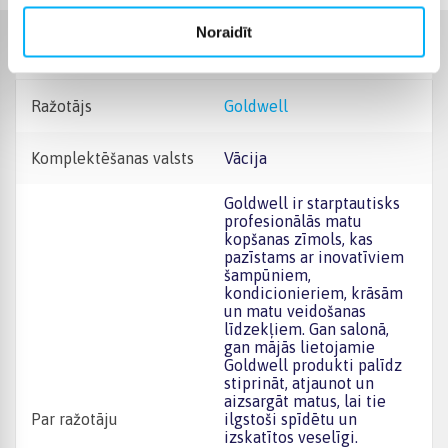
Noraidīt
Raksturlielumi
Ražotājs
Goldwell
Komplektēšanas valsts
Vācija
Goldwell ir starptautisks
profesionālās matu
kopšanas zīmols, kas
pazīstams ar inovatīviem
šampūniem,
kondicionieriem, krāsām
un matu veidošanas
līdzekļiem. Gan salonā,
gan mājās lietojamie
Goldwell produkti palīdz
stiprināt, atjaunot un
aizsargāt matus, lai tie
Par ražotāju
ilgstoši spīdētu un
izskatītos veselīgi.