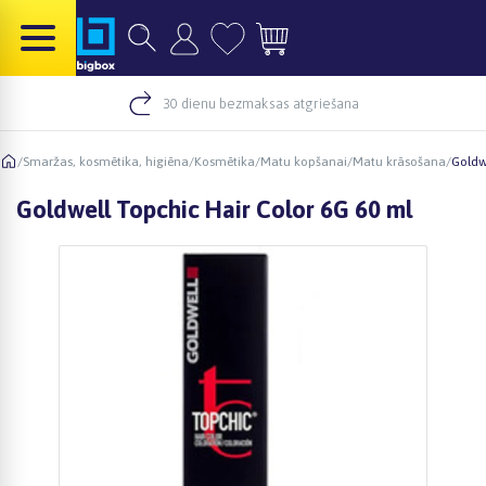
30 dienu bezmaksas atgriešana
/
Smaržas, kosmētika, higiēna
/
Kosmētika
/
Matu kopšanai
/
Matu krāsošana
/
Goldw
Goldwell Topchic Hair Color 6G 60 ml