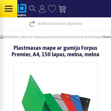
30 dienu bezmaksas atgriešana
/
Rotaļlietas, bērnu un mazuļu preces
/
Preces bērniem
/
Preces skolai
/
Mapes
/
Plast
Plastmasas mape ar gumiju Forpus
Premier, A4, 150 lapas, melna, melna