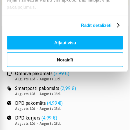
pakalpojumus.
Piegāde: 1-4 d.d.
Rādīt detalizēti
Venipak pakomāts
(
2,99 €
)
Atļaut visu
Augusts 10d. - Augusts 13d.
Venipak Kurjers
(
3,99 €
)
Apmaksā pilnu summu skaidrā naudā piegādes brīdī.
Noraidīt
Augusts 10d. - Augusts 13d.
Omniva pakomāts
(
3,99 €
)
Augusts 10d. - Augusts 13d.
Smartposti pakomāts
(
2,99 €
)
Augusts 10d. - Augusts 13d.
DPD pakomāts
(
4,99 €
)
Augusts 10d. - Augusts 13d.
DPD kurjers
(
4,99 €
)
Augusts 10d. - Augusts 13d.