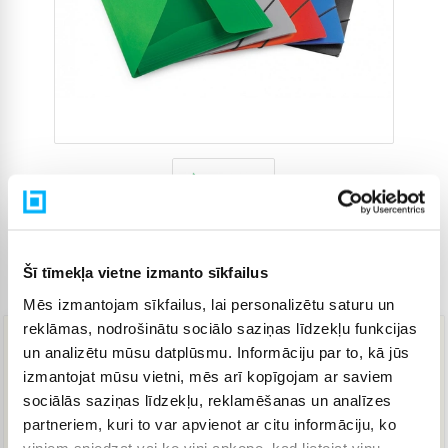
Šī tīmekļa vietne izmanto sīkfailus
Preces kods
4265439
Mēs izmantojam sīkfailus, lai personalizētu saturu un
reklāmas, nodrošinātu sociālo saziņas līdzekļu funkcijas
un analizētu mūsu datplūsmu. Informāciju par to, kā jūs
6,30 €
izmantojat mūsu vietni, mēs arī kopīgojam ar saviem
sociālās saziņas līdzekļu, reklamēšanas un analīzes
partneriem, kuri to var apvienot ar citu informāciju, ko
IELIKT GROZĀ
viņiem sniedzat vai ko viņi apkopo, kad lietojat viņu